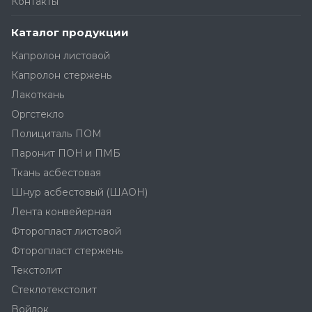
Контакты
Каталог продукции
Капролон листовой
Капролон стержень
Лакоткань
Оргстекло
Полициталь ПОМ
Паронит ПОН и ПМБ
Ткань асбестовая
Шнур асбестовый (ШАОН)
Лента конвейерная
Фторопласт листовой
Фторопласт стержень
Текстолит
Стеклотекстолит
Войлок