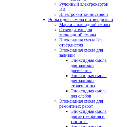
Рулонный электрокартон
ЭВ
Электрокартон листовой
Эпоксидная смола и отвердители
Марки эпоксидной смолы
Отвердитель для
эпоксидной смолы
Эпоксидная смола без
отвердителя
Эпоксидная смола для
заливки
Эпоксидная смола
для заливки
древесины
Эпоксидная смола
для заливки
столешницы
Эпоксидная смола
для слэбов
Эпоксидная смола для
ремонтных работ
Эпоксидная смола
для автомобиля и
тюнинга
Эпоксидная смола