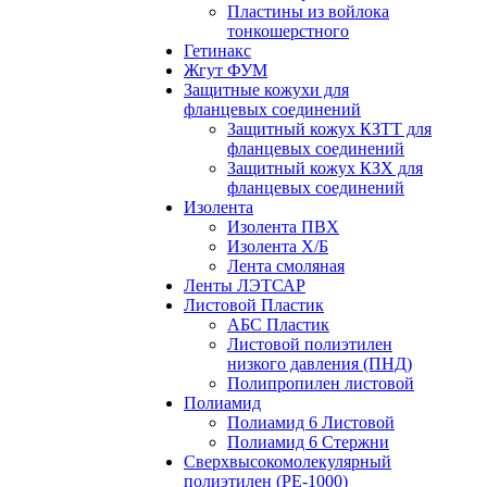
Пластины из войлока
тонкошерстного
Гетинакс
Жгут ФУМ
Защитные кожухи для
фланцевых соединений
Защитный кожух КЗТТ для
фланцевых соединений
Защитный кожух КЗХ для
фланцевых соединений
Изолента
Изолента ПВХ
Изолента Х/Б
Лента смоляная
Ленты ЛЭТСАР
Листовой Пластик
АБС Пластик
Листовой полиэтилен
низкого давления (ПНД)
Полипропилен листовой
Полиамид
Полиамид 6 Листовой
Полиамид 6 Стержни
Сверхвысокомолекулярный
полиэтилен (PE-1000)