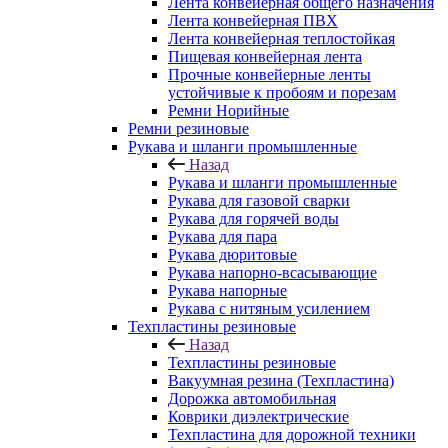
Лента конвейерная общего назначения
Лента конвейерная ПВХ
Лента конвейерная теплостойкая
Пищевая конвейерная лента
Прочные конвейерные ленты
устойчивые к пробоям и порезам
Ремни Норийные
Ремни резиновые
Рукава и шланги промышленные
Назад
Рукава и шланги промышленные
Рукава для газовой сварки
Рукава для горячей воды
Рукава для пара
Рукава дюритовые
Рукава напорно-всасывающие
Рукава напорные
Рукава с нитяным усилением
Техпластины резиновые
Назад
Техпластины резиновые
Вакуумная резина (Техпластина)
Дорожка автомобильная
Коврики диэлектрические
Техпластина для дорожной техники