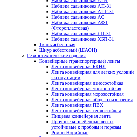
Набивка сальниковая АГИ
Набивка сальниковая АП-31
Набивка сальниковая АПР-31
Набивка сальниковая АС
Набивка сальниковая АФТ
(Фторопластовая)
Набивка сальниковая ЛП-31
Набивка сальниковая ХБП-31
Ткань асбестовая
Шнур асбестовый (ШАОН)
Резинотехнические изделия
Конвейерные (транспортерные) ленты
Лента конвейерная БКНЛ
Лента конвейерная для легких условий
эксплуатации
Лента конвейерная износостойкая
Лента конвейерная маслостойкая
Лента конвейерная морозостойкая
Лента конвейерная общего назначения
Лента конвейерная ПВХ
Лента конвейерная теплостойкая
Пищевая конвейерная лента
Прочные конвейерные ленты
устойчивые к пробоям и порезам
Ремни Норийные