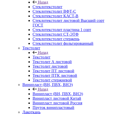
Назад
Стеклотекстолит
Стеклотекстолит ВФТ-С
Стеклотекстолит КАСТ-В
Стеклотекстолит листовой Высший сорт
ГОСТ
Стеклотекстолит пластина 1 сорт
Стеклотекстолит СТ-ЭТФ
Стеклотекстолит стержень
Стеклотекстолит фольгированный
Текстолит
Назад
Текстолит
Текстолит А листовой
Текстолит листовой
Текстолит ПТ листовой
Текстолит ПТК листовой
Текстолит стержневой
Винипласт (ВН, ПВХ, ВНЭ)
Назад
Винипласт (ВН, ПВХ, ВНЭ)
Винипласт листовой Китай
Винипласт листовой Россия
Пруток винипластовый
Лакоткань