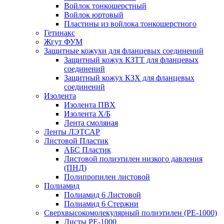
Войлок тонкошерстный
Войлок юртовый
Пластины из войлока тонкошерстного
Гетинакс
Жгут ФУМ
Защитные кожухи для фланцевых соединений
Защитный кожух КЗТТ для фланцевых
соединений
Защитный кожух КЗХ для фланцевых
соединений
Изолента
Изолента ПВХ
Изолента Х/Б
Лента смоляная
Ленты ЛЭТСАР
Листовой Пластик
АБС Пластик
Листовой полиэтилен низкого давления
(ПНД)
Полипропилен листовой
Полиамид
Полиамид 6 Листовой
Полиамид 6 Стержни
Сверхвысокомолекулярный полиэтилен (PE-1000)
Листы РЕ-1000