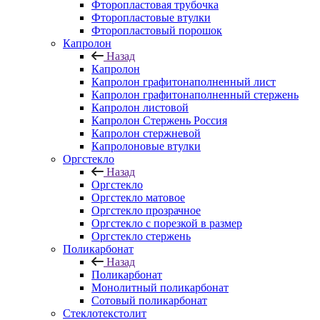
Фторопластовая трубочка
Фторопластовые втулки
Фторопластовый порошок
Капролон
Назад
Капролон
Капролон графитонаполненный лист
Капролон графитонаполненный стержень
Капролон листовой
Капролон Стержень Россия
Капролон стержневой
Капролоновые втулки
Оргстекло
Назад
Оргстекло
Оргстекло матовое
Оргстекло прозрачное
Оргстекло с порезкой в размер
Оргстекло стержень
Поликарбонат
Назад
Поликарбонат
Монолитный поликарбонат
Сотовый поликарбонат
Стеклотекстолит