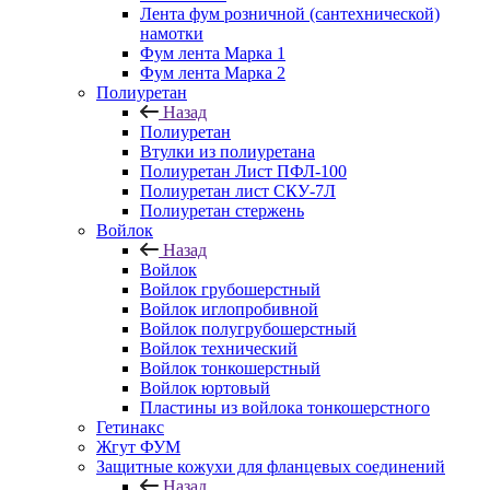
Лента фум розничной (сантехнической)
намотки
Фум лента Марка 1
Фум лента Марка 2
Полиуретан
Назад
Полиуретан
Втулки из полиуретана
Полиуретан Лист ПФЛ-100
Полиуретан лист СКУ-7Л
Полиуретан стержень
Войлок
Назад
Войлок
Войлок грубошерстный
Войлок иглопробивной
Войлок полугрубошерстный
Войлок технический
Войлок тонкошерстный
Войлок юртовый
Пластины из войлока тонкошерстного
Гетинакс
Жгут ФУМ
Защитные кожухи для фланцевых соединений
Назад