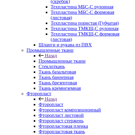
(скребок)
Техпластина МБС-С рулонная
Техпластина МБС-С формовая
(листовая)
Техпластина пористая (Губчатая)
Техпластина ТМКЩ-С рулонная
Техпластина ТМКЩ-С формовая
(листовая)
Шланги и рукава из ПВХ
Промышленные ткани
Назад
Промышленные ткани
Стеклоткань
Ткань базальтовая
Ткань баннерная
Ткань брезентовая
Ткань кремнеземная
Фторопласт
Назад
Фторопласт
Фторопласт композиционный
Фторопласт листовой
Фторопласт стержень
Фторопластовая пленка
Фторопластовая ткань