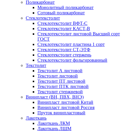
Поликарбонат
Монолитный поликарбонат
Сотовый поликарбонат
Стеклотекстолит
Стеклотекстолит ВФТ-С
Стеклотекстолит КАСТ-В
Стеклотекстолит листовой Высший сорт
ГОСТ
Стеклотекстолит пластина 1 сорт
Стеклотекстолит СТ-ЭТФ
Стеклотекстолит стержень
Стеклотекстолит фольгированный
Текстолит
Текстолит А листовой
Текстолит листовой
Текстолит ПТ листовой
Текстолит ПТК листовой
Текстолит стержневой
Винипласт (ВН, ПВХ, ВНЭ)
Винипласт листовой Китай
Винипласт листовой Россия
Пруток винипластовый
Лакоткань
Лакоткань ЛКМ
Лакоткань ЛШМ