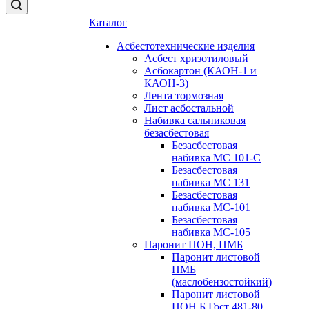
Каталог
Асбестотехнические изделия
Асбест хризотиловый
Асбокартон (КАОН-1 и
КАОН-3)
Лента тормозная
Лист асбостальной
Набивка сальниковая
безасбестовая
Безасбестовая
набивка МС 101-С
Безасбестовая
набивка МС 131
Безасбестовая
набивка МС-101
Безасбестовая
набивка МС-105
Паронит ПОН, ПМБ
Паронит листовой
ПМБ
(маслобензостойкий)
Паронит листовой
ПОН Б Гост 481-80