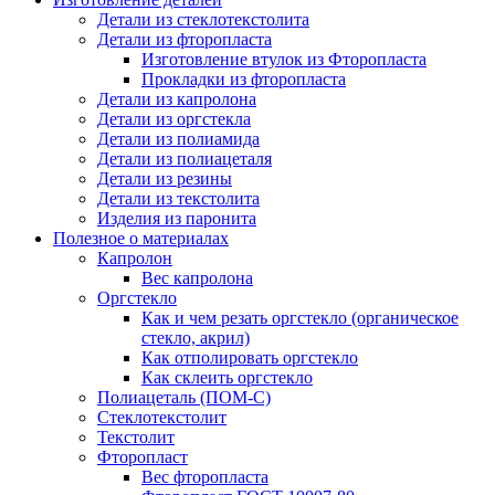
Детали из стеклотекстолита
Детали из фторопласта
Изготовление втулок из Фторопласта
Прокладки из фторопласта
Детали из капролона
Детали из оргстекла
Детали из полиамида
Детали из полиацеталя
Детали из резины
Детали из текстолита
Изделия из паронита
Полезное о материалах
Капролон
Вес капролона
Оргстекло
Как и чем резать оргстекло (органическое
стекло, акрил)
Как отполировать оргстекло
Как склеить оргстекло
Полиацеталь (ПОМ-С)
Стеклотекстолит
Текстолит
Фторопласт
Вес фторопласта