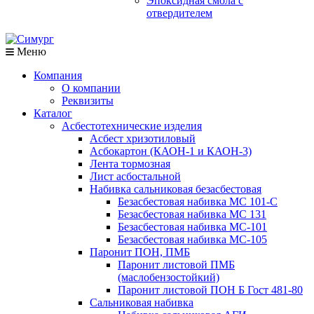
Эпоксидная смола с
отвердителем
Меню
Компания
О компании
Реквизиты
Каталог
Асбестотехнические изделия
Асбест хризотиловый
Асбокартон (КАОН-1 и КАОН-3)
Лента тормозная
Лист асбостальной
Набивка сальниковая безасбестовая
Безасбестовая набивка МС 101-С
Безасбестовая набивка МС 131
Безасбестовая набивка МС-101
Безасбестовая набивка МС-105
Паронит ПОН, ПМБ
Паронит листовой ПМБ
(маслобензостойкий)
Паронит листовой ПОН Б Гост 481-80
Сальниковая набивка