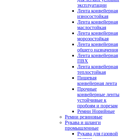
эксплуатации
Лента конвейерная
износостойкая
Лента конвейерная
маслостойкая
Лента конвейерная
морозостойкая
Лента конвейерная
общего назначения
Лента конвейерная
ПВХ
Лента конвейерная
теплостойкая
Пищевая
конвейерная лента
Прочные
конвейерные ленты
устойчивые к
пробоям и порезам
Ремни Норийные
Ремни резиновые
Рукава и шланги
промышленные
Рукава для газовой