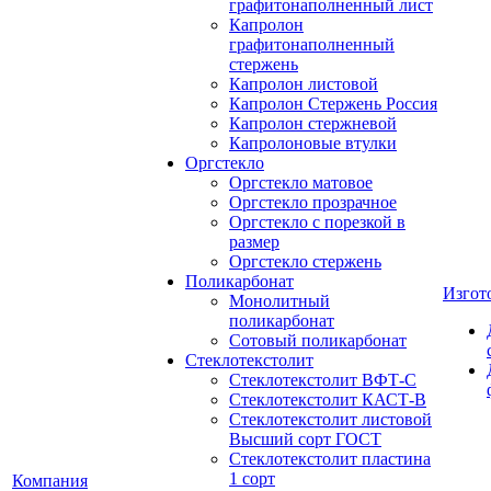
графитонаполненный лист
Капролон
графитонаполненный
стержень
Капролон листовой
Капролон Стержень Россия
Капролон стержневой
Капролоновые втулки
Оргстекло
Оргстекло матовое
Оргстекло прозрачное
Оргстекло с порезкой в
размер
Оргстекло стержень
Поликарбонат
Изгот
Монолитный
поликарбонат
Сотовый поликарбонат
Стеклотекстолит
Стеклотекстолит ВФТ-С
Стеклотекстолит КАСТ-В
Стеклотекстолит листовой
Высший сорт ГОСТ
Стеклотекстолит пластина
1 сорт
Компания