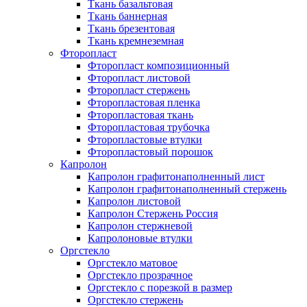
Ткань базальтовая
Ткань баннерная
Ткань брезентовая
Ткань кремнеземная
Фторопласт
Фторопласт композиционный
Фторопласт листовой
Фторопласт стержень
Фторопластовая пленка
Фторопластовая ткань
Фторопластовая трубочка
Фторопластовые втулки
Фторопластовый порошок
Капролон
Капролон графитонаполненный лист
Капролон графитонаполненный стержень
Капролон листовой
Капролон Стержень Россия
Капролон стержневой
Капролоновые втулки
Оргстекло
Оргстекло матовое
Оргстекло прозрачное
Оргстекло с порезкой в размер
Оргстекло стержень