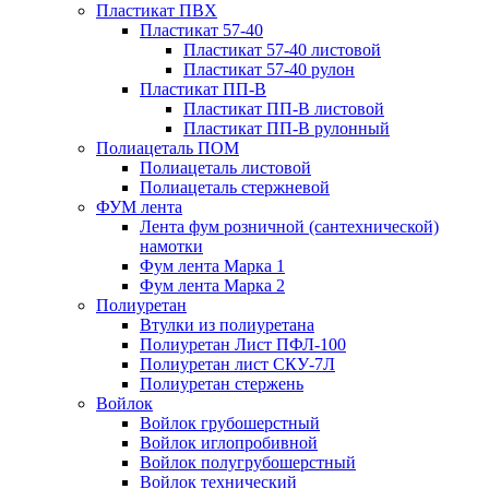
Пластикат ПВХ
Пластикат 57-40
Пластикат 57-40 листовой
Пластикат 57-40 рулон
Пластикат ПП-В
Пластикат ПП-В листовой
Пластикат ПП-В рулонный
Полиацеталь ПОМ
Полиацеталь листовой
Полиацеталь стержневой
ФУМ лента
Лента фум розничной (сантехнической)
намотки
Фум лента Марка 1
Фум лента Марка 2
Полиуретан
Втулки из полиуретана
Полиуретан Лист ПФЛ-100
Полиуретан лист СКУ-7Л
Полиуретан стержень
Войлок
Войлок грубошерстный
Войлок иглопробивной
Войлок полугрубошерстный
Войлок технический