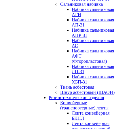
Сальниковая набивка
Набивка сальниковая
АГИ
Набивка сальниковая
АП-31
Набивка сальниковая
АПР-31
Набивка сальниковая
АС
Набивка сальниковая
АФТ
(Фторопластовая)
Набивка сальниковая
ЛП-31
Набивка сальниковая
ХБП-31
Ткань асбестовая
Шнур асбестовый (ШАОН)
Резинотехнические изделия
Конвейерные
(транспортерные) ленты
Лента конвейерная
БКНЛ
Лента конвейерная
для легких условий