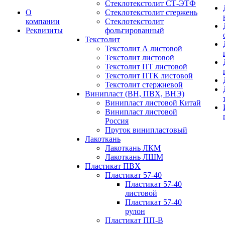
Стеклотекстолит СТ-ЭТФ
О
Стеклотекстолит стержень
компании
Стеклотекстолит
Реквизиты
фольгированный
Текстолит
Текстолит А листовой
Текстолит листовой
Текстолит ПТ листовой
Текстолит ПТК листовой
Текстолит стержневой
Винипласт (ВН, ПВХ, ВНЭ)
Винипласт листовой Китай
Винипласт листовой
Россия
Пруток винипластовый
Лакоткань
Лакоткань ЛКМ
Лакоткань ЛШМ
Пластикат ПВХ
Пластикат 57-40
Пластикат 57-40
листовой
Пластикат 57-40
рулон
Пластикат ПП-В