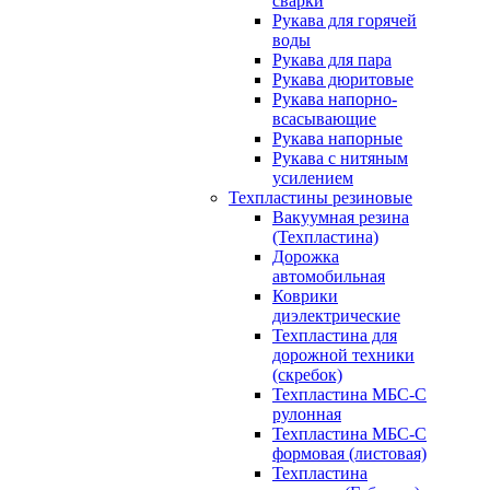
сварки
Рукава для горячей
воды
Рукава для пара
Рукава дюритовые
Рукава напорно-
всасывающие
Рукава напорные
Рукава с нитяным
усилением
Техпластины резиновые
Вакуумная резина
(Техпластина)
Дорожка
автомобильная
Коврики
диэлектрические
Техпластина для
дорожной техники
(скребок)
Техпластина МБС-С
рулонная
Техпластина МБС-С
формовая (листовая)
Техпластина