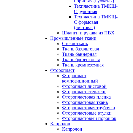
пористая (Губчатая)
Техпластина ТМКЩ-
С рулонная
Техпластина ТМКЩ-
С формовая
(листовая)
Шланги и рукава из ПВХ
Промышленные ткани
Стеклоткань
Ткань базальтовая
Ткань баннерная
Ткань брезентовая
Ткань кремнеземная
Фторопласт
Фторопласт
композиционный
Фторопласт листовой
Фторопласт стержень
Фторопластовая пленка
Фторопластовая ткань
Фторопластовая трубочка
Фторопластовые втулки
Фторопластовый порошок
Капролон
Капролон