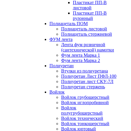
Пластикат ПП-В
листовой
Пластикат ПП-В
рулонный
Полиацеталь ПОМ
Полиацеталь листовой
Полиацеталь стержневой
ФУМ лента
Лента фум розничной
(сантехнической) намотки
Фум лента Марка 1
Фум лента Марка 2
Полиуретан
Втулки из полиуретана
Полиуретан Лист ПФЛ-100
Полиуретан лист СКУ-7Л
Полиуретан стержень
Войлок
Войлок грубошерстный
Войлок иглопробивной
Войлок
полугрубошерстный
Войлок технический
Войлок тонкошерстный
Войлок юртовый