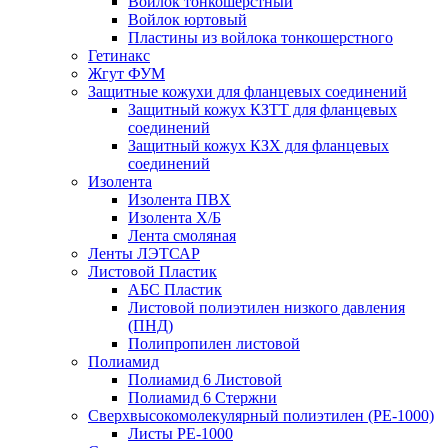
Войлок тонкошерстный
Войлок юртовый
Пластины из войлока тонкошерстного
Гетинакс
Жгут ФУМ
Защитные кожухи для фланцевых соединений
Защитный кожух КЗТТ для фланцевых
соединений
Защитный кожух КЗХ для фланцевых
соединений
Изолента
Изолента ПВХ
Изолента Х/Б
Лента смоляная
Ленты ЛЭТСАР
Листовой Пластик
АБС Пластик
Листовой полиэтилен низкого давления
(ПНД)
Полипропилен листовой
Полиамид
Полиамид 6 Листовой
Полиамид 6 Стержни
Сверхвысокомолекулярный полиэтилен (PE-1000)
Листы РЕ-1000