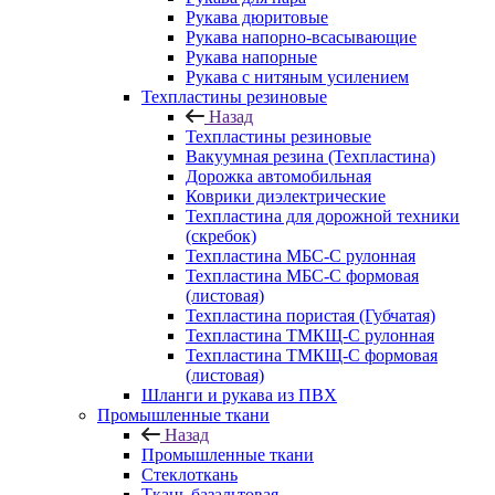
Рукава дюритовые
Рукава напорно-всасывающие
Рукава напорные
Рукава с нитяным усилением
Техпластины резиновые
Назад
Техпластины резиновые
Вакуумная резина (Техпластина)
Дорожка автомобильная
Коврики диэлектрические
Техпластина для дорожной техники
(скребок)
Техпластина МБС-С рулонная
Техпластина МБС-С формовая
(листовая)
Техпластина пористая (Губчатая)
Техпластина ТМКЩ-С рулонная
Техпластина ТМКЩ-С формовая
(листовая)
Шланги и рукава из ПВХ
Промышленные ткани
Назад
Промышленные ткани
Стеклоткань
Ткань базальтовая