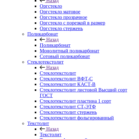
Назад
Оргстекло
Оргстекло матовое
Оргстекло прозрачное
Оргстекло с порезкой в размер
Оргстекло стержень
Поликарбонат
Назад
Поликарбонат
Монолитный поликарбонат
Сотовый поликарбонат
Стеклотекстолит
Назад
Стеклотекстолит
Стеклотекстолит ВФТ-С
Стеклотекстолит КАСТ-В
Стеклотекстолит листовой Высший сорт
ГОСТ
Стеклотекстолит пластина 1 сорт
Стеклотекстолит СТ-ЭТФ
Стеклотекстолит стержень
Стеклотекстолит фольгированный
Текстолит
Назад
Текстолит