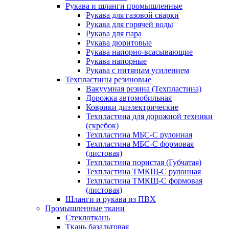
Рукава и шланги промышленные
Рукава для газовой сварки
Рукава для горячей воды
Рукава для пара
Рукава дюритовые
Рукава напорно-всасывающие
Рукава напорные
Рукава с нитяным усилением
Техпластины резиновые
Вакуумная резина (Техпластина)
Дорожка автомобильная
Коврики диэлектрические
Техпластина для дорожной техники
(скребок)
Техпластина МБС-С рулонная
Техпластина МБС-С формовая
(листовая)
Техпластина пористая (Губчатая)
Техпластина ТМКЩ-С рулонная
Техпластина ТМКЩ-С формовая
(листовая)
Шланги и рукава из ПВХ
Промышленные ткани
Стеклоткань
Ткань базальтовая