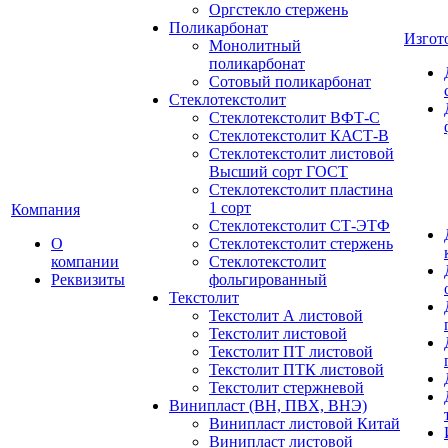
Оргстекло стержень
Поликарбонат
Изгот
Монолитный
поликарбонат
Сотовый поликарбонат
Стеклотекстолит
Стеклотекстолит ВФТ-С
Стеклотекстолит КАСТ-В
Стеклотекстолит листовой
Высший сорт ГОСТ
Стеклотекстолит пластина
1 сорт
Компания
Стеклотекстолит СТ-ЭТФ
О
Стеклотекстолит стержень
компании
Стеклотекстолит
Реквизиты
фольгированный
Текстолит
Текстолит А листовой
Текстолит листовой
Текстолит ПТ листовой
Текстолит ПТК листовой
Текстолит стержневой
Винипласт (ВН, ПВХ, ВНЭ)
Винипласт листовой Китай
Винипласт листовой