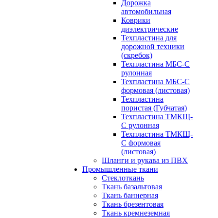
Дорожка
автомобильная
Коврики
диэлектрические
Техпластина для
дорожной техники
(скребок)
Техпластина МБС-С
рулонная
Техпластина МБС-С
формовая (листовая)
Техпластина
пористая (Губчатая)
Техпластина ТМКЩ-
С рулонная
Техпластина ТМКЩ-
С формовая
(листовая)
Шланги и рукава из ПВХ
Промышленные ткани
Стеклоткань
Ткань базальтовая
Ткань баннерная
Ткань брезентовая
Ткань кремнеземная