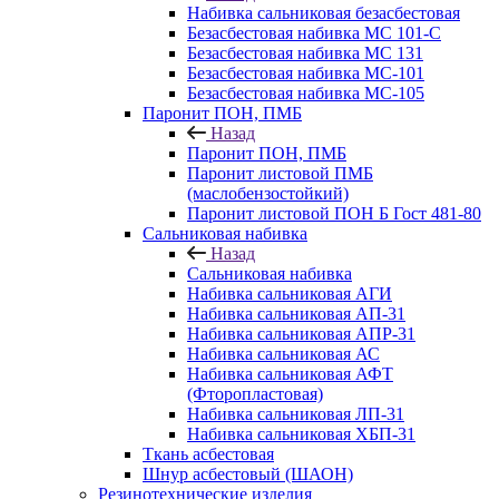
Набивка сальниковая безасбестовая
Безасбестовая набивка МС 101-С
Безасбестовая набивка МС 131
Безасбестовая набивка МС-101
Безасбестовая набивка МС-105
Паронит ПОН, ПМБ
Назад
Паронит ПОН, ПМБ
Паронит листовой ПМБ
(маслобензостойкий)
Паронит листовой ПОН Б Гост 481-80
Сальниковая набивка
Назад
Сальниковая набивка
Набивка сальниковая АГИ
Набивка сальниковая АП-31
Набивка сальниковая АПР-31
Набивка сальниковая АС
Набивка сальниковая АФТ
(Фторопластовая)
Набивка сальниковая ЛП-31
Набивка сальниковая ХБП-31
Ткань асбестовая
Шнур асбестовый (ШАОН)
Резинотехнические изделия