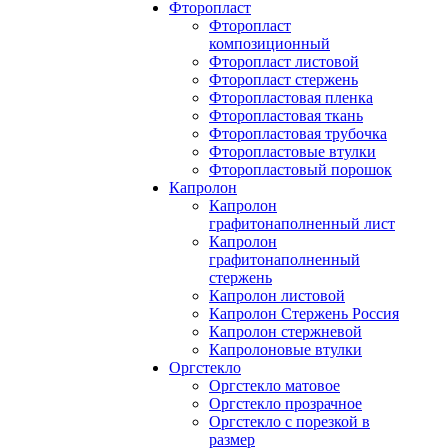
Фторопласт
Фторопласт
композиционный
Фторопласт листовой
Фторопласт стержень
Фторопластовая пленка
Фторопластовая ткань
Фторопластовая трубочка
Фторопластовые втулки
Фторопластовый порошок
Капролон
Капролон
графитонаполненный лист
Капролон
графитонаполненный
стержень
Капролон листовой
Капролон Стержень Россия
Капролон стержневой
Капролоновые втулки
Оргстекло
Оргстекло матовое
Оргстекло прозрачное
Оргстекло с порезкой в
размер