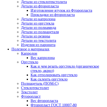
Детали из стеклотекстолита
Детали из фторопласта
Изготовление втулок из Фторопласта
Прокладки из фторопласта
Детали из капролона
Детали из оргстекла
Детали из полиамида
Детали из полиацеталя
Детали из резины
Детали из текстолита
Изделия из паронита
Полезное о материалах
Капролон
Вес капролона
Оргстекло
Как и чем резать оргстекло (органическое
стекло, акрил)
Как отполировать оргстекло
Как склеить оргстекло
Полиацеталь (ПОМ-С)
Стеклотекстолит
Текстолит
Фторопласт
Вес фторопласта
Фторопласт ГОСТ 10007-80