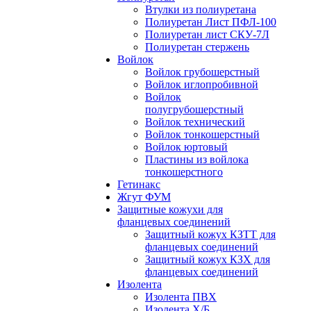
Втулки из полиуретана
Полиуретан Лист ПФЛ-100
Полиуретан лист СКУ-7Л
Полиуретан стержень
Войлок
Войлок грубошерстный
Войлок иглопробивной
Войлок
полугрубошерстный
Войлок технический
Войлок тонкошерстный
Войлок юртовый
Пластины из войлока
тонкошерстного
Гетинакс
Жгут ФУМ
Защитные кожухи для
фланцевых соединений
Защитный кожух КЗТТ для
фланцевых соединений
Защитный кожух КЗХ для
фланцевых соединений
Изолента
Изолента ПВХ
Изолента Х/Б