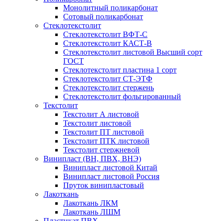
Монолитный поликарбонат
Сотовый поликарбонат
Стеклотекстолит
Стеклотекстолит ВФТ-С
Стеклотекстолит КАСТ-В
Стеклотекстолит листовой Высший сорт
ГОСТ
Стеклотекстолит пластина 1 сорт
Стеклотекстолит СТ-ЭТФ
Стеклотекстолит стержень
Стеклотекстолит фольгированный
Текстолит
Текстолит А листовой
Текстолит листовой
Текстолит ПТ листовой
Текстолит ПТК листовой
Текстолит стержневой
Винипласт (ВН, ПВХ, ВНЭ)
Винипласт листовой Китай
Винипласт листовой Россия
Пруток винипластовый
Лакоткань
Лакоткань ЛКМ
Лакоткань ЛШМ
Пластикат ПВХ