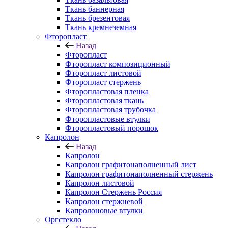
Ткань баннерная
Ткань брезентовая
Ткань кремнеземная
Фторопласт
Назад
Фторопласт
Фторопласт композиционный
Фторопласт листовой
Фторопласт стержень
Фторопластовая пленка
Фторопластовая ткань
Фторопластовая трубочка
Фторопластовые втулки
Фторопластовый порошок
Капролон
Назад
Капролон
Капролон графитонаполненный лист
Капролон графитонаполненный стержень
Капролон листовой
Капролон Стержень Россия
Капролон стержневой
Капролоновые втулки
Оргстекло