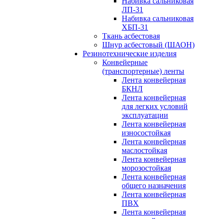
Набивка сальниковая
ЛП-31
Набивка сальниковая
ХБП-31
Ткань асбестовая
Шнур асбестовый (ШАОН)
Резинотехнические изделия
Конвейерные
(транспортерные) ленты
Лента конвейерная
БКНЛ
Лента конвейерная
для легких условий
эксплуатации
Лента конвейерная
износостойкая
Лента конвейерная
маслостойкая
Лента конвейерная
морозостойкая
Лента конвейерная
общего назначения
Лента конвейерная
ПВХ
Лента конвейерная