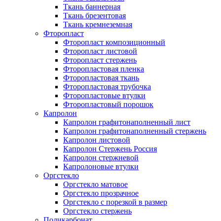
Ткань баннерная
Ткань брезентовая
Ткань кремнеземная
Фторопласт
Фторопласт композиционный
Фторопласт листовой
Фторопласт стержень
Фторопластовая пленка
Фторопластовая ткань
Фторопластовая трубочка
Фторопластовые втулки
Фторопластовый порошок
Капролон
Капролон графитонаполненный лист
Капролон графитонаполненный стержень
Капролон листовой
Капролон Стержень Россия
Капролон стержневой
Капролоновые втулки
Оргстекло
Оргстекло матовое
Оргстекло прозрачное
Оргстекло с порезкой в размер
Оргстекло стержень
Поликарбонат