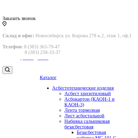
Заказать звонок
Склад и офис:
Новосибирск ул. Кирова 278 к.2, этаж 1, оф.1
Телефон:
8 (383) 363-79-47
8 (383) 258-33-37
Email:
gtp2013@bk.ru
Каталог
Асбестотехнические изделия
Асбест хризотиловый
Асбокартон (КАОН-1 и
КАОН-3)
Лента тормозная
Лист асбостальной
Набивка сальниковая
безасбестовая
Безасбестовая
набивка МС 101-С