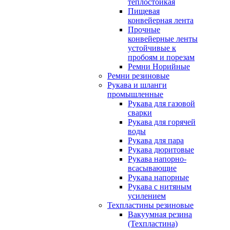
теплостойкая
Пищевая
конвейерная лента
Прочные
конвейерные ленты
устойчивые к
пробоям и порезам
Ремни Норийные
Ремни резиновые
Рукава и шланги
промышленные
Рукава для газовой
сварки
Рукава для горячей
воды
Рукава для пара
Рукава дюритовые
Рукава напорно-
всасывающие
Рукава напорные
Рукава с нитяным
усилением
Техпластины резиновые
Вакуумная резина
(Техпластина)