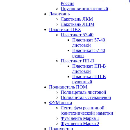
Россия
Пруток винипластовый
Лакоткань
Лакоткань ЛКМ
Лакоткань ЛШМ
Пластикат ПВХ
Пластикат 57-40
Пластикат 57-40
листовой
Пластикат 57-40
рулон
Пластикат ПП-В
Пластикат ПП-В
листовой
Пластикат ПП-В
рулонный
Полиацеталь ПОМ
Полиацеталь листовой
Полиацеталь стержневой
ФУМ лента
Лента фум розничной
(сантехнической) намотки
Фум лента Марка 1
Фум лента Марка 2
Полиуретан