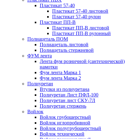
Пластикат 57-40
Пластикат 57-40 листовой
Пластикат 57-40 рулон
Пластикат ПП-В
Пластикат ПП-В листовой
Пластикат ПП-В рулонный
Полиацеталь ПОМ
Полиацеталь листовой
Полиацеталь стержневой
ФУМ лента
Лента фум розничной (сантехнической)
намотки
Фум лента Марка 1
Фум лента Марка 2
Полиуретан
Втулки из полиуретана
Полиуретан Лист ПФЛ-100
Полиуретан лист СКУ-7Л
Полиуретан стержень
Войлок
Войлок грубошерстный
Войлок иглопробивной
Войлок полугрубошерстный
Войлок технический