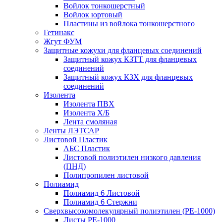
Войлок тонкошерстный
Войлок юртовый
Пластины из войлока тонкошерстного
Гетинакс
Жгут ФУМ
Защитные кожухи для фланцевых соединений
Защитный кожух КЗТТ для фланцевых
соединений
Защитный кожух КЗХ для фланцевых
соединений
Изолента
Изолента ПВХ
Изолента Х/Б
Лента смоляная
Ленты ЛЭТСАР
Листовой Пластик
АБС Пластик
Листовой полиэтилен низкого давления
(ПНД)
Полипропилен листовой
Полиамид
Полиамид 6 Листовой
Полиамид 6 Стержни
Сверхвысокомолекулярный полиэтилен (PE-1000)
Листы РЕ-1000