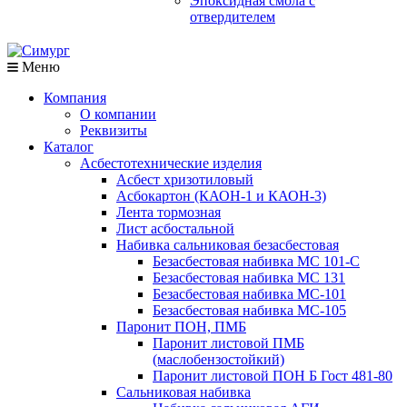
Эпоксидная смола с
отвердителем
Меню
Компания
О компании
Реквизиты
Каталог
Асбестотехнические изделия
Асбест хризотиловый
Асбокартон (КАОН-1 и КАОН-3)
Лента тормозная
Лист асбостальной
Набивка сальниковая безасбестовая
Безасбестовая набивка МС 101-С
Безасбестовая набивка МС 131
Безасбестовая набивка МС-101
Безасбестовая набивка МС-105
Паронит ПОН, ПМБ
Паронит листовой ПМБ
(маслобензостойкий)
Паронит листовой ПОН Б Гост 481-80
Сальниковая набивка