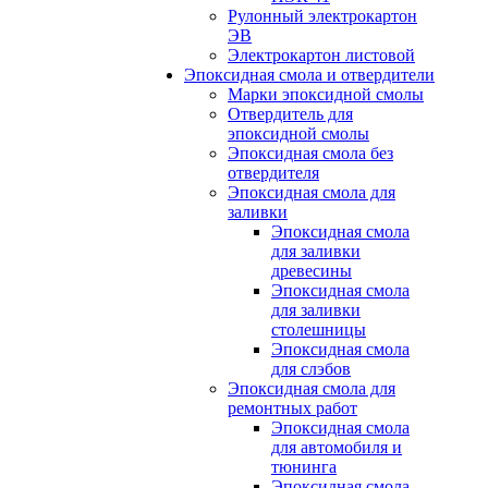
Рулонный электрокартон
ЭВ
Электрокартон листовой
Эпоксидная смола и отвердители
Марки эпоксидной смолы
Отвердитель для
эпоксидной смолы
Эпоксидная смола без
отвердителя
Эпоксидная смола для
заливки
Эпоксидная смола
для заливки
древесины
Эпоксидная смола
для заливки
столешницы
Эпоксидная смола
для слэбов
Эпоксидная смола для
ремонтных работ
Эпоксидная смола
для автомобиля и
тюнинга
Эпоксидная смола