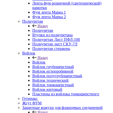
Лента фум розничной (сантехнической)
намотки
Фум лента Марка 1
Фум лента Марка 2
Полиуретан
Назад
Полиуретан
Втулки из полиуретана
Полиуретан Лист ПФЛ-100
Полиуретан лист СКУ-7Л
Полиуретан стержень
Войлок
Назад
Войлок
Войлок грубошерстный
Войлок иглопробивной
Войлок полугрубошерстный
Войлок технический
Войлок тонкошерстный
Войлок юртовый
Пластины из войлока тонкошерстного
Гетинакс
Жгут ФУМ
Защитные кожухи для фланцевых соединений
Назад