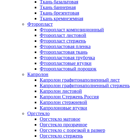
Ткань базальтовая
Ткань баннерная
Ткань брезентовая
Ткань кремнеземная
Фторопласт
Фторопласт композиционный
Фторопласт листовой
Фторопласт стержень
Фторопластовая пленка
Фторопластовая ткань
Фторопластовая трубочка
Фторопластовые втулки
Фторопластовый порошок
Капролон
Капролон графитонаполненный лист
Капролон графитонаполненный стержень
Капролон листовой
Капролон Стержень Россия
Капролон стержневой
Капролоновые втулки
Оргстекло
Оргстекло матовое
Оргстекло прозрачное
Оргстекло с порезкой в размер
Оргстекло стержень