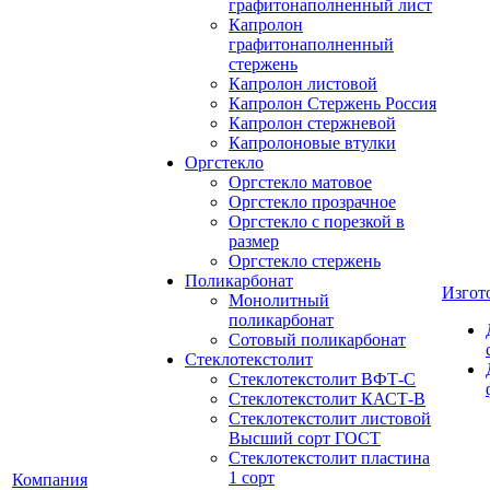
графитонаполненный лист
Капролон
графитонаполненный
стержень
Капролон листовой
Капролон Стержень Россия
Капролон стержневой
Капролоновые втулки
Оргстекло
Оргстекло матовое
Оргстекло прозрачное
Оргстекло с порезкой в
размер
Оргстекло стержень
Поликарбонат
Изгот
Монолитный
поликарбонат
Сотовый поликарбонат
Стеклотекстолит
Стеклотекстолит ВФТ-С
Стеклотекстолит КАСТ-В
Стеклотекстолит листовой
Высший сорт ГОСТ
Стеклотекстолит пластина
1 сорт
Компания