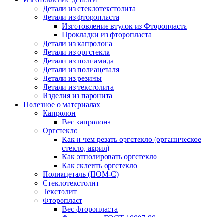
Детали из стеклотекстолита
Детали из фторопласта
Изготовление втулок из Фторопласта
Прокладки из фторопласта
Детали из капролона
Детали из оргстекла
Детали из полиамида
Детали из полиацеталя
Детали из резины
Детали из текстолита
Изделия из паронита
Полезное о материалах
Капролон
Вес капролона
Оргстекло
Как и чем резать оргстекло (органическое
стекло, акрил)
Как отполировать оргстекло
Как склеить оргстекло
Полиацеталь (ПОМ-С)
Стеклотекстолит
Текстолит
Фторопласт
Вес фторопласта