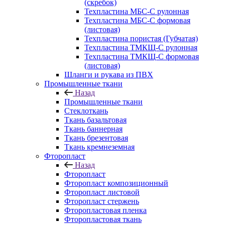
(скребок)
Техпластина МБС-С рулонная
Техпластина МБС-С формовая
(листовая)
Техпластина пористая (Губчатая)
Техпластина ТМКЩ-С рулонная
Техпластина ТМКЩ-С формовая
(листовая)
Шланги и рукава из ПВХ
Промышленные ткани
Назад
Промышленные ткани
Стеклоткань
Ткань базальтовая
Ткань баннерная
Ткань брезентовая
Ткань кремнеземная
Фторопласт
Назад
Фторопласт
Фторопласт композиционный
Фторопласт листовой
Фторопласт стержень
Фторопластовая пленка
Фторопластовая ткань