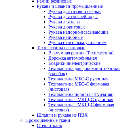
Ремни резиновые
Рукава и шланги промышленные
Рукава для газовой сварки
Рукава для горячей воды
Рукава для пара
Рукава дюритовые
Рукава напорно-всасывающие
Рукава напорные
Рукава с нитяным усилением
Техпластины резиновые
Вакуумная резина (Техпластина)
Дорожка автомобильная
Коврики диэлектрические
Техпластина для дорожной техники
(скребок)
Техпластина МБС-С рулонная
Техпластина МБС-С формовая
(листовая)
Техпластина пористая (Губчатая)
Техпластина ТМКЩ-С рулонная
Техпластина ТМКЩ-С формовая
(листовая)
Шланги и рукава из ПВХ
Промышленные ткани
Стеклоткань