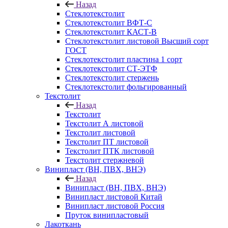
Назад
Стеклотекстолит
Стеклотекстолит ВФТ-С
Стеклотекстолит КАСТ-В
Стеклотекстолит листовой Высший сорт
ГОСТ
Стеклотекстолит пластина 1 сорт
Стеклотекстолит СТ-ЭТФ
Стеклотекстолит стержень
Стеклотекстолит фольгированный
Текстолит
Назад
Текстолит
Текстолит А листовой
Текстолит листовой
Текстолит ПТ листовой
Текстолит ПТК листовой
Текстолит стержневой
Винипласт (ВН, ПВХ, ВНЭ)
Назад
Винипласт (ВН, ПВХ, ВНЭ)
Винипласт листовой Китай
Винипласт листовой Россия
Пруток винипластовый
Лакоткань