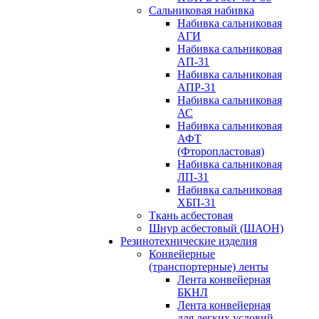
Сальниковая набивка
Набивка сальниковая
АГИ
Набивка сальниковая
АП-31
Набивка сальниковая
АПР-31
Набивка сальниковая
АС
Набивка сальниковая
АФТ
(Фторопластовая)
Набивка сальниковая
ЛП-31
Набивка сальниковая
ХБП-31
Ткань асбестовая
Шнур асбестовый (ШАОН)
Резинотехнические изделия
Конвейерные
(транспортерные) ленты
Лента конвейерная
БКНЛ
Лента конвейерная
для легких условий