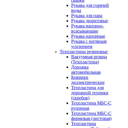
сварки
Рукава для горячей
воды
Рукава для пара
Рукава дюритовые
Рукава напорно-
всасывающие
Рукава напорные
Рукава с нитяным
усилением
Техпластины резиновые
Вакуумная резина
(Техпластина)
Дорожка
автомобильная
Коврики
диэлектрические
Техпластина для
дорожной техники
(скребок)
Техпластина МБС-С
рулонная
Техпластина МБС-С
формовая (листовая)
Техпластина