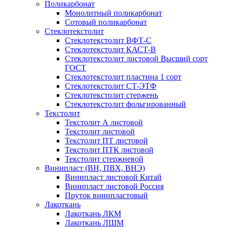
Поликарбонат
Монолитный поликарбонат
Сотовый поликарбонат
Стеклотекстолит
Стеклотекстолит ВФТ-С
Стеклотекстолит КАСТ-В
Стеклотекстолит листовой Высший сорт
ГОСТ
Стеклотекстолит пластина 1 сорт
Стеклотекстолит СТ-ЭТФ
Стеклотекстолит стержень
Стеклотекстолит фольгированный
Текстолит
Текстолит А листовой
Текстолит листовой
Текстолит ПТ листовой
Текстолит ПТК листовой
Текстолит стержневой
Винипласт (ВН, ПВХ, ВНЭ)
Винипласт листовой Китай
Винипласт листовой Россия
Пруток винипластовый
Лакоткань
Лакоткань ЛКМ
Лакоткань ЛШМ