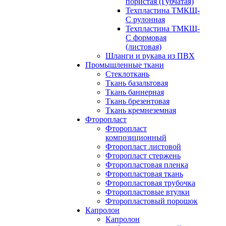
пористая (Губчатая)
Техпластина ТМКЩ-
С рулонная
Техпластина ТМКЩ-
С формовая
(листовая)
Шланги и рукава из ПВХ
Промышленные ткани
Стеклоткань
Ткань базальтовая
Ткань баннерная
Ткань брезентовая
Ткань кремнеземная
Фторопласт
Фторопласт
композиционный
Фторопласт листовой
Фторопласт стержень
Фторопластовая пленка
Фторопластовая ткань
Фторопластовая трубочка
Фторопластовые втулки
Фторопластовый порошок
Капролон
Капролон