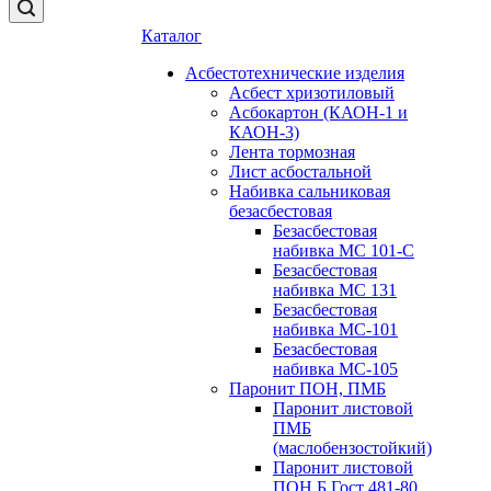
Каталог
Асбестотехнические изделия
Асбест хризотиловый
Асбокартон (КАОН-1 и
КАОН-3)
Лента тормозная
Лист асбостальной
Набивка сальниковая
безасбестовая
Безасбестовая
набивка МС 101-С
Безасбестовая
набивка МС 131
Безасбестовая
набивка МС-101
Безасбестовая
набивка МС-105
Паронит ПОН, ПМБ
Паронит листовой
ПМБ
(маслобензостойкий)
Паронит листовой
ПОН Б Гост 481-80