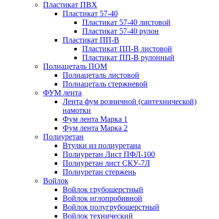
Пластикат ПВХ
Пластикат 57-40
Пластикат 57-40 листовой
Пластикат 57-40 рулон
Пластикат ПП-В
Пластикат ПП-В листовой
Пластикат ПП-В рулонный
Полиацеталь ПОМ
Полиацеталь листовой
Полиацеталь стержневой
ФУМ лента
Лента фум розничной (сантехнической)
намотки
Фум лента Марка 1
Фум лента Марка 2
Полиуретан
Втулки из полиуретана
Полиуретан Лист ПФЛ-100
Полиуретан лист СКУ-7Л
Полиуретан стержень
Войлок
Войлок грубошерстный
Войлок иглопробивной
Войлок полугрубошерстный
Войлок технический