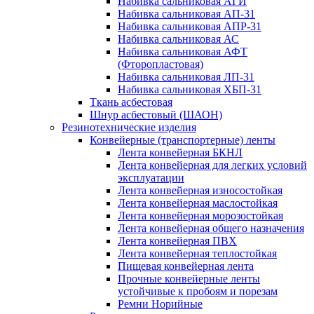
Набивка сальниковая АГИ
Набивка сальниковая АП-31
Набивка сальниковая АПР-31
Набивка сальниковая АС
Набивка сальниковая АФТ
(Фторопластовая)
Набивка сальниковая ЛП-31
Набивка сальниковая ХБП-31
Ткань асбестовая
Шнур асбестовый (ШАОН)
Резинотехнические изделия
Конвейерные (транспортерные) ленты
Лента конвейерная БКНЛ
Лента конвейерная для легких условий
эксплуатации
Лента конвейерная износостойкая
Лента конвейерная маслостойкая
Лента конвейерная морозостойкая
Лента конвейерная общего назначения
Лента конвейерная ПВХ
Лента конвейерная теплостойкая
Пищевая конвейерная лента
Прочные конвейерные ленты
устойчивые к пробоям и порезам
Ремни Норийные