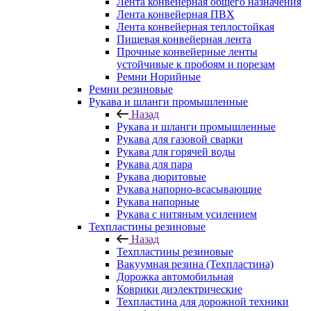
Лента конвейерная общего назначения
Лента конвейерная ПВХ
Лента конвейерная теплостойкая
Пищевая конвейерная лента
Прочные конвейерные ленты
устойчивые к пробоям и порезам
Ремни Норийные
Ремни резиновые
Рукава и шланги промышленные
Назад
Рукава и шланги промышленные
Рукава для газовой сварки
Рукава для горячей воды
Рукава для пара
Рукава дюритовые
Рукава напорно-всасывающие
Рукава напорные
Рукава с нитяным усилением
Техпластины резиновые
Назад
Техпластины резиновые
Вакуумная резина (Техпластина)
Дорожка автомобильная
Коврики диэлектрические
Техпластина для дорожной техники