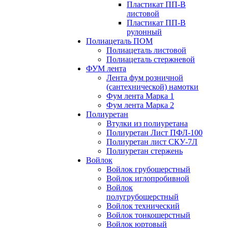
Пластикат ПП-В
листовой
Пластикат ПП-В
рулонный
Полиацеталь ПОМ
Полиацеталь листовой
Полиацеталь стержневой
ФУМ лента
Лента фум розничной
(сантехнической) намотки
Фум лента Марка 1
Фум лента Марка 2
Полиуретан
Втулки из полиуретана
Полиуретан Лист ПФЛ-100
Полиуретан лист СКУ-7Л
Полиуретан стержень
Войлок
Войлок грубошерстный
Войлок иглопробивной
Войлок
полугрубошерстный
Войлок технический
Войлок тонкошерстный
Войлок юртовый