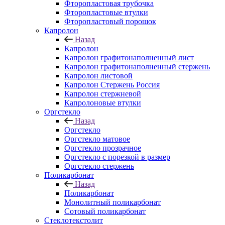
Фторопластовая трубочка
Фторопластовые втулки
Фторопластовый порошок
Капролон
Назад
Капролон
Капролон графитонаполненный лист
Капролон графитонаполненный стержень
Капролон листовой
Капролон Стержень Россия
Капролон стержневой
Капролоновые втулки
Оргстекло
Назад
Оргстекло
Оргстекло матовое
Оргстекло прозрачное
Оргстекло с порезкой в размер
Оргстекло стержень
Поликарбонат
Назад
Поликарбонат
Монолитный поликарбонат
Сотовый поликарбонат
Стеклотекстолит