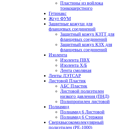
Пластины из войлока
тонкошерстного
Гетинакс
Жгут ФУМ
Защитные кожухи для
фланцевых соединений
Защитный кожух КЗТТ для
фланцевых соединений
Защитный кожух КЗХ для
фланцевых соединений
Изолента
Изолента ПВХ
Изолента Х/Б
Лента смоляная
Ленты ЛЭТСАР
Листовой Пластик
АБС Пластик
Листовой полиэтилен
низкого давления (ПНД)
Полипропилен листовой
Полиамид
Полиамид 6 Листовой
Полиамид 6 Стержни
Сверхвысокомолекулярный
полиэтилен (PE-1000)