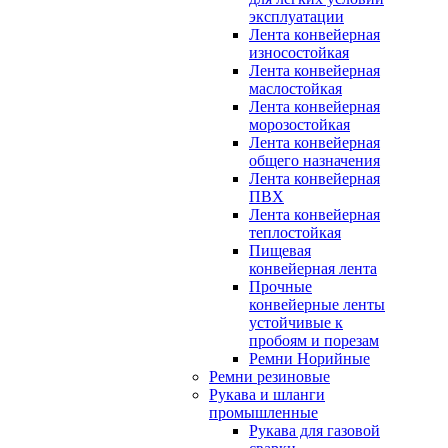
эксплуатации
Лента конвейерная
износостойкая
Лента конвейерная
маслостойкая
Лента конвейерная
морозостойкая
Лента конвейерная
общего назначения
Лента конвейерная
ПВХ
Лента конвейерная
теплостойкая
Пищевая
конвейерная лента
Прочные
конвейерные ленты
устойчивые к
пробоям и порезам
Ремни Норийные
Ремни резиновые
Рукава и шланги
промышленные
Рукава для газовой