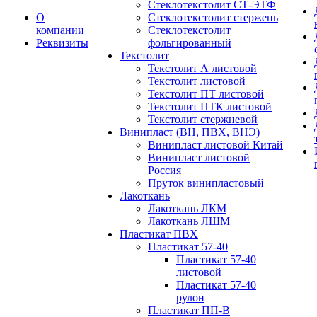
Стеклотекстолит СТ-ЭТФ
О
Стеклотекстолит стержень
компании
Стеклотекстолит
Реквизиты
фольгированный
Текстолит
Текстолит А листовой
Текстолит листовой
Текстолит ПТ листовой
Текстолит ПТК листовой
Текстолит стержневой
Винипласт (ВН, ПВХ, ВНЭ)
Винипласт листовой Китай
Винипласт листовой
Россия
Пруток винипластовый
Лакоткань
Лакоткань ЛКМ
Лакоткань ЛШМ
Пластикат ПВХ
Пластикат 57-40
Пластикат 57-40
листовой
Пластикат 57-40
рулон
Пластикат ПП-В