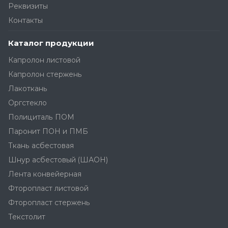
Реквизиты
Контакты
Каталог продукции
Капролон листовой
Капролон стержень
Лакоткань
Оргстекло
Полициталь ПОМ
Паронит ПОН и ПМБ
Ткань асбестовая
Шнур асбестовый (ШАОН)
Лента конвейерная
Фторопласт листовой
Фторопласт стержень
Текстолит