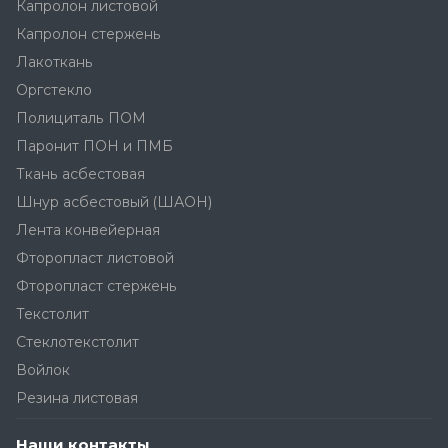
Капролон листовой
Капролон стержень
Лакоткань
Оргстекло
Полициталь ПОМ
Паронит ПОН и ПМБ
Ткань асбестовая
Шнур асбестовый (ШАОН)
Лента конвейерная
Фторопласт листовой
Фторопласт стержень
Текстолит
Стеклотекстолит
Войлок
Резина листовая
Наши контакты