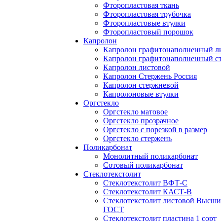
Фторопластовая ткань
Фторопластовая трубочка
Фторопластовые втулки
Фторопластовый порошок
Капролон
Капролон графитонаполненный л
Капролон графитонаполненный с
Капролон листовой
Капролон Стержень Россия
Капролон стержневой
Капролоновые втулки
Оргстекло
Оргстекло матовое
Оргстекло прозрачное
Оргстекло с порезкой в размер
Оргстекло стержень
Поликарбонат
Монолитный поликарбонат
Сотовый поликарбонат
Стеклотекстолит
Стеклотекстолит ВФТ-С
Стеклотекстолит КАСТ-В
Стеклотекстолит листовой Высши
ГОСТ
Стеклотекстолит пластина 1 сорт