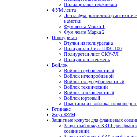
Полиацеталь стержневой
ФУМ лента
Лента фум розничной (сантехниче
намотки
Фум лента Марка 1
Фум лента Марка 2
Полиуретан
Втулки из полиуретана
Полиуретан Лист ПФЛ-100
Полиуретан лист СКУ-7Л
Полиуретан стержень
Войлок
Войлок грубошерстный
Войлок иглопробивной
Войлок полугрубошерстный
Войлок технический
Войлок тонкошерстный
Войлок юртовый
Пластины из войлока тонкошерст
Гетинакс
Жгут ФУМ
Защитные кожухи для фланцевых соед
Защитный кожух КЗТТ для фланц
соединений
Защитный кожух КЗХ для фланце