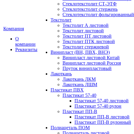
Стеклотекстолит СТ-ЭТФ
Стеклотекстолит стержень
Стеклотекстолит фольгированный
Текстолит
Текстолит А листовой
Компания
Текстолит листовой
Текстолит ПТ листовой
О
Текстолит ПТК листовой
компании
Текстолит стержневой
Реквизиты
Винипласт (ВН, ПВХ, ВНЭ)
Винипласт листовой Китай
Винипласт листовой Россия
Пруток винипластовый
Лакоткань
Лакоткань ЛКМ
Лакоткань ЛШМ
Пластикат ПВХ
Пластикат 57-40
Пластикат 57-40 листовой
Пластикат 57-40 рулон
Пластикат ПП-В
Пластикат ПП-В листовой
Пластикат ПП-В рулонный
Полиацеталь ПОМ
Полиацеталь листовой