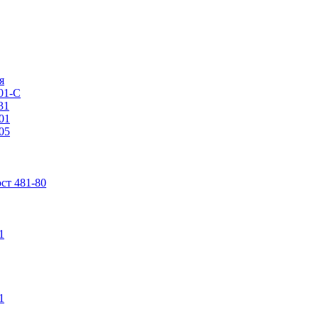
я
01-С
31
01
05
ст 481-80
1
1