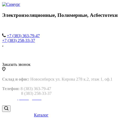
Электроизоляционные,
Полимерные,
Асбестотехн
+7 (383) 363-79-47
+7 (383) 258-33-37
Заказать звонок
Склад и офис:
Новосибирск ул. Кирова 278 к.2, этаж 1, оф.1
Телефон:
8 (383) 363-79-47
8 (383) 258-33-37
Email:
gtp2013@bk.ru
Каталог