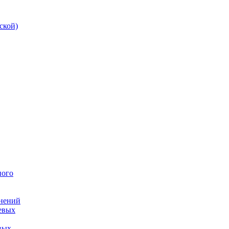
ской)
ного
инений
евых
вых