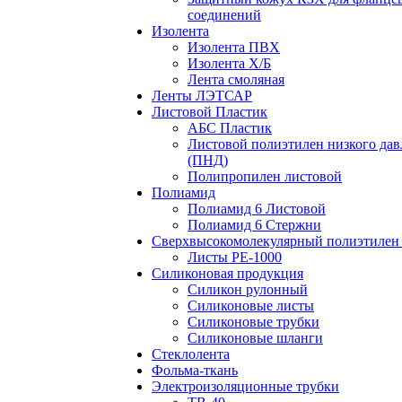
соединений
Изолента
Изолента ПВХ
Изолента Х/Б
Лента смоляная
Ленты ЛЭТСАР
Листовой Пластик
АБС Пластик
Листовой полиэтилен низкого дав
(ПНД)
Полипропилен листовой
Полиамид
Полиамид 6 Листовой
Полиамид 6 Стержни
Сверхвысокомолекулярный полиэтилен 
Листы РЕ-1000
Силиконовая продукция
Силикон рулонный
Силиконовые листы
Силиконовые трубки
Силиконовые шланги
Стеклолента
Фольма-ткань
Электроизоляционные трубки