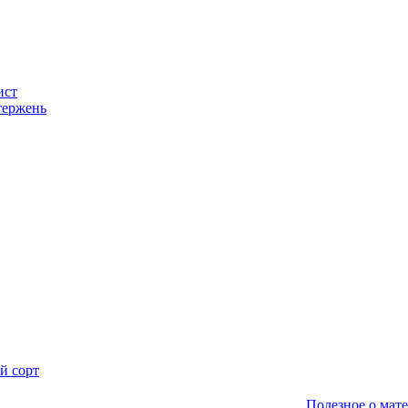
ист
тержень
й сорт
Полезное о мат