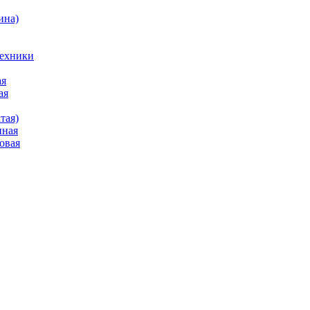
ина)
техники
ая
ая
тая)
нная
овая