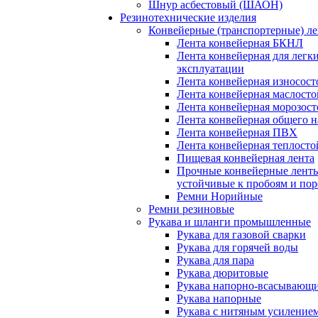
Шнур асбестовый (ШАОН)
Резинотехнические изделия
Конвейерные (транспортерные) л
Лента конвейерная БКНЛ
Лента конвейерная для легк
эксплуатации
Лента конвейерная износост
Лента конвейерная маслосто
Лента конвейерная морозост
Лента конвейерная общего н
Лента конвейерная ПВХ
Лента конвейерная теплосто
Пищевая конвейерная лента
Прочные конвейерные лент
устойчивые к пробоям и пор
Ремни Норийные
Ремни резиновые
Рукава и шланги промышленные
Рукава для газовой сварки
Рукава для горячей воды
Рукава для пара
Рукава дюритовые
Рукава напорно-всасывающ
Рукава напорные
Рукава с нитяным усиление