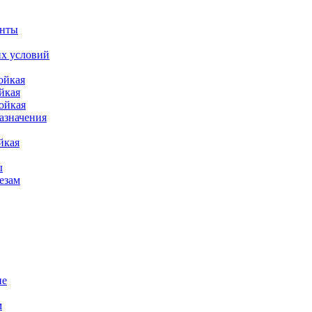
енты
их условий
ойкая
йкая
ойкая
азначения
йкая
ы
езам
ие
м