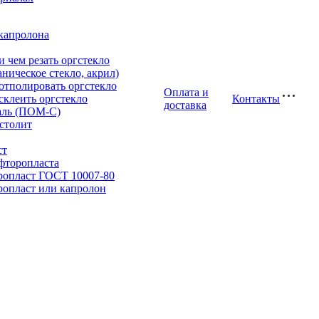
капролона
и чем резать оргстекло
аническое стекло, акрил)
отполировать оргстекло
Оплата и
склеить оргстекло
Контакты
доставка
аль (ПОМ-С)
столит
ст
фторопласта
ропласт ГОСТ 10007-80
опласт или капролон