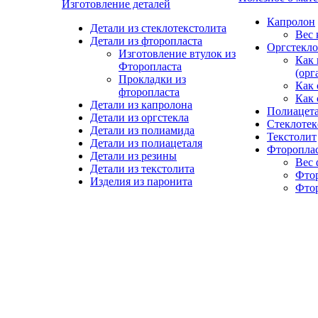
Изготовление деталей
Капролон
Детали из стеклотекстолита
Вес 
Детали из фторопласта
Оргстекло
Изготовление втулок из
Как 
Фторопласта
(орг
Прокладки из
Как 
фторопласта
Как 
Детали из капролона
Полиацет
Детали из оргстекла
Стеклотек
Детали из полиамида
Текстолит
Детали из полиацеталя
Фторопла
Детали из резины
Вес 
Детали из текстолита
Фто
Изделия из паронита
Фтор