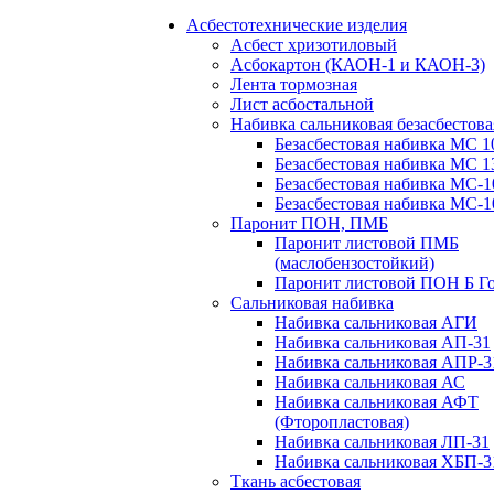
Асбестотехнические изделия
Асбест хризотиловый
Асбокартон (КАОН-1 и КАОН-3)
Лента тормозная
Лист асбостальной
Набивка сальниковая безасбестова
Безасбестовая набивка МС 1
Безасбестовая набивка МС 1
Безасбестовая набивка МС-1
Безасбестовая набивка МС-1
Паронит ПОН, ПМБ
Паронит листовой ПМБ
(маслобензостойкий)
Паронит листовой ПОН Б Го
Сальниковая набивка
Набивка сальниковая АГИ
Набивка сальниковая АП-31
Набивка сальниковая АПР-3
Набивка сальниковая АС
Набивка сальниковая АФТ
(Фторопластовая)
Набивка сальниковая ЛП-31
Набивка сальниковая ХБП-3
Ткань асбестовая