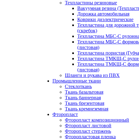
Техпластины резиновые
Вакуумная резина (Техпласт
Дорожка автомобильная
Коврики диэлектрические
Техпластина для дорожной 
(скребок)
Техпластина МБС-С рулонн
Техпластина МБС-С формов
(листовая)
Техпластина пористая (Губча
Техпластина ТМКЩ-С руло
Техпластина ТМКЩ-С форм
(листовая)
Шланги и рукава из ПВХ
Промышленные ткани
Стеклоткань
Ткань базальтовая
Ткань баннерная
Ткань брезентовая
Ткань кремнеземная
Фторопласт
Фторопласт композиционный
Фторопласт листовой
Фторопласт стержень
Фторопластовая пленка