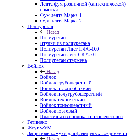
Лента фум розничной (сантехнической)
намотки
Фум лента Марка 1
Фум лента Марка 2
Полиуретан
Назад
Полиуретан
Втулки из полиуретана
Полиуретан Лист ПФЛ-100
Полиуретан лист СКУ-7Л
Полиуретан стержень
Войлок
Назад
Войлок
Войлок грубошерстный
Войлок иглопробивной
Войлок полугрубошерстный
Войлок технический
Войлок тонкошерстный
Войлок юртовый
Пластины из войлока тонкошерстного
Гетинакс
Жгут ФУМ
Защитные кожухи для фланцевых соединений
Назад