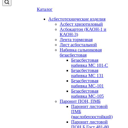
Каталог
Асбестотехнические изделия
Асбест хризотиловый
Асбокартон (КАОН-1 и
КАОН-3)
Лента тормозная
Лист асбостальной
Набивка сальниковая
безасбестовая
Безасбестовая
набивка МС 101-С
Безасбестовая
набивка МС 131
Безасбестовая
набивка МС-101
Безасбестовая
набивка МС-105
Паронит ПОН, ПМБ
Паронит листовой
ПМБ
(маслобензостойкий)
Паронит листовой
ПОН Б Гост 481-80