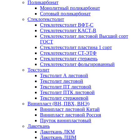
Поликарбонат
Монолитный поликарбонат
Сотовый поликарбонат
Стеклотекстолит
Стеклотекстолит ВФТ-С
Стеклотекстолит КАСТ-В
Стеклотекстолит листовой Высший сорт
ГОСТ
Стеклотекстолит пластина 1 сорт
Стеклотекстолит СТ-ЭТФ
Стеклотекстолит стержень
Стеклотекстолит фольгированный
Текстолит
Текстолит А листовой
Текстолит листовой
Текстолит ПТ листовой
Текстолит ПТК листовой
Текстолит стержневой
Винипласт (ВН, ПВХ, ВНЭ)
Винипласт листовой Китай
Винипласт листовой Россия
Пруток винипластовый
Лакоткань
Лакоткань ЛКМ
Лакоткань ЛШМ