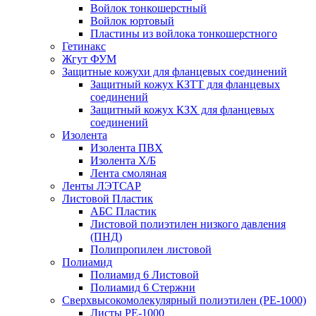
Войлок тонкошерстный
Войлок юртовый
Пластины из войлока тонкошерстного
Гетинакс
Жгут ФУМ
Защитные кожухи для фланцевых соединений
Защитный кожух КЗТТ для фланцевых
соединений
Защитный кожух КЗХ для фланцевых
соединений
Изолента
Изолента ПВХ
Изолента Х/Б
Лента смоляная
Ленты ЛЭТСАР
Листовой Пластик
АБС Пластик
Листовой полиэтилен низкого давления
(ПНД)
Полипропилен листовой
Полиамид
Полиамид 6 Листовой
Полиамид 6 Стержни
Сверхвысокомолекулярный полиэтилен (PE-1000)
Листы РЕ-1000