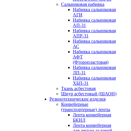
Сальниковая набивка
Набивка сальниковая
АГИ
Набивка сальниковая
АП-31
Набивка сальниковая
АПР-31
Набивка сальниковая
АС
Набивка сальниковая
АФТ
(Фторопластовая)
Набивка сальниковая
ЛП-31
Набивка сальниковая
ХБП-31
Ткань асбестовая
Шнур асбестовый (ШАОН)
Резинотехнические изделия
Конвейерные
(транспортерные) ленты
Лента конвейерная
БКНЛ
Лента конвейерная
для легких условий