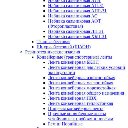
Набивка сальниковая АГИ
Набивка сальниковая АП-31
Набивка сальниковая АПР-31
Набивка сальниковая АС
Набивка сальниковая АФТ
(Фторопластовая)
Набивка сальниковая ЛП-31
Набивка сальниковая ХБП-31
Ткань асбестовая
Шнур асбестовый (ШАОН)
Резинотехнические изделия
Конвейерные (транспортерные) ленты
Лента конвейерная БКНЛ
Лента конвейерная для легких условий
эксплуатации
Лента конвейерная износостойкая
Лента конвейерная маслостойкая
Лента конвейерная морозостойкая
Лента конвейерная общего назначения
Лента конвейерная ПВХ
Лента конвейерная теплостойкая
Пищевая конвейерная лента
Прочные конвейерные ленты
устойчивые к пробоям и порезам
Ремни Норийные