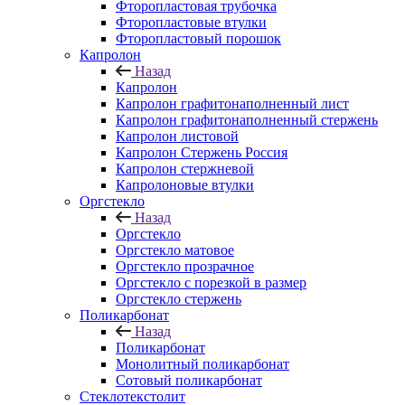
Фторопластовая трубочка
Фторопластовые втулки
Фторопластовый порошок
Капролон
Назад
Капролон
Капролон графитонаполненный лист
Капролон графитонаполненный стержень
Капролон листовой
Капролон Стержень Россия
Капролон стержневой
Капролоновые втулки
Оргстекло
Назад
Оргстекло
Оргстекло матовое
Оргстекло прозрачное
Оргстекло с порезкой в размер
Оргстекло стержень
Поликарбонат
Назад
Поликарбонат
Монолитный поликарбонат
Сотовый поликарбонат
Стеклотекстолит