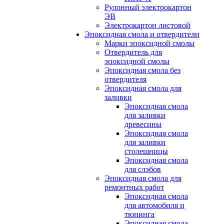
Рулонный электрокартон
ЭВ
Электрокартон листовой
Эпоксидная смола и отвердители
Марки эпоксидной смолы
Отвердитель для
эпоксидной смолы
Эпоксидная смола без
отвердителя
Эпоксидная смола для
заливки
Эпоксидная смола
для заливки
древесины
Эпоксидная смола
для заливки
столешницы
Эпоксидная смола
для слэбов
Эпоксидная смола для
ремонтных работ
Эпоксидная смола
для автомобиля и
тюнинга
Эпоксидная смола