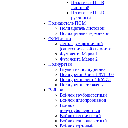
Пластикат ПП-В
листовой
Пластикат ПП-В
рулонный
Полиацеталь ПОМ
Полиацеталь листовой
Полиацеталь стержневой
ФУМ лента
Лента фум розничной
(сантехнической) намотки
Фум лента Марка 1
Фум лента Марка 2
Полиуретан
Втулки из полиуретана
Полиуретан Лист ПФЛ-100
Полиуретан лист СКУ-7Л
Полиуретан стержень
Войлок
Войлок грубошерстный
Войлок иглопробивной
Войлок
полугрубошерстный
Войлок технический
Войлок тонкошерстный
Войлок юртовый