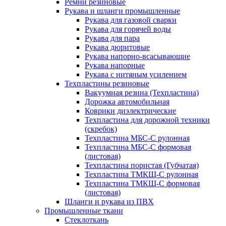
Ремни резиновые
Рукава и шланги промышленные
Рукава для газовой сварки
Рукава для горячей воды
Рукава для пара
Рукава дюритовые
Рукава напорно-всасывающие
Рукава напорные
Рукава с нитяным усилением
Техпластины резиновые
Вакуумная резина (Техпластина)
Дорожка автомобильная
Коврики диэлектрические
Техпластина для дорожной техники
(скребок)
Техпластина МБС-С рулонная
Техпластина МБС-С формовая
(листовая)
Техпластина пористая (Губчатая)
Техпластина ТМКЩ-С рулонная
Техпластина ТМКЩ-С формовая
(листовая)
Шланги и рукава из ПВХ
Промышленные ткани
Стеклоткань