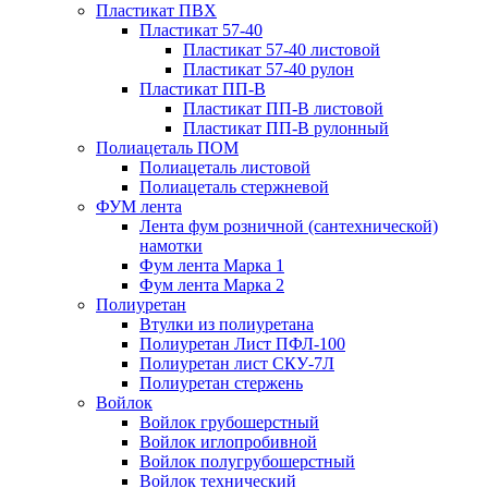
Пластикат ПВХ
Пластикат 57-40
Пластикат 57-40 листовой
Пластикат 57-40 рулон
Пластикат ПП-В
Пластикат ПП-В листовой
Пластикат ПП-В рулонный
Полиацеталь ПОМ
Полиацеталь листовой
Полиацеталь стержневой
ФУМ лента
Лента фум розничной (сантехнической)
намотки
Фум лента Марка 1
Фум лента Марка 2
Полиуретан
Втулки из полиуретана
Полиуретан Лист ПФЛ-100
Полиуретан лист СКУ-7Л
Полиуретан стержень
Войлок
Войлок грубошерстный
Войлок иглопробивной
Войлок полугрубошерстный
Войлок технический