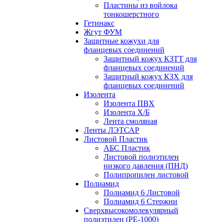
Пластины из войлока
тонкошерстного
Гетинакс
Жгут ФУМ
Защитные кожухи для
фланцевых соединений
Защитный кожух КЗТТ для
фланцевых соединений
Защитный кожух КЗХ для
фланцевых соединений
Изолента
Изолента ПВХ
Изолента Х/Б
Лента смоляная
Ленты ЛЭТСАР
Листовой Пластик
АБС Пластик
Листовой полиэтилен
низкого давления (ПНД)
Полипропилен листовой
Полиамид
Полиамид 6 Листовой
Полиамид 6 Стержни
Сверхвысокомолекулярный
полиэтилен (PE-1000)