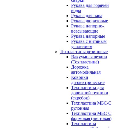
сварки
Рукава для горячей
воды
Рукава для пара
Рукава дюритовые
Рукава напорно-
всасывающие
Рукава напорные
Рукава с нитяным
усилением
Техпластины резиновые
Вакуумная резина
(Техпластина)
Дорожка
автомобильная
Коврики
диэлектрические
Техпластина для
дорожной техники
(скребок)
Техпластина МБС-С
рулонная
Техпластина МБС-С
формовая (листовая)
Техпластина