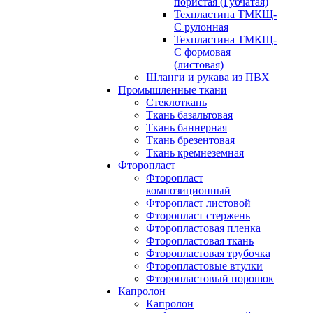
пористая (Губчатая)
Техпластина ТМКЩ-
С рулонная
Техпластина ТМКЩ-
С формовая
(листовая)
Шланги и рукава из ПВХ
Промышленные ткани
Стеклоткань
Ткань базальтовая
Ткань баннерная
Ткань брезентовая
Ткань кремнеземная
Фторопласт
Фторопласт
композиционный
Фторопласт листовой
Фторопласт стержень
Фторопластовая пленка
Фторопластовая ткань
Фторопластовая трубочка
Фторопластовые втулки
Фторопластовый порошок
Капролон
Капролон