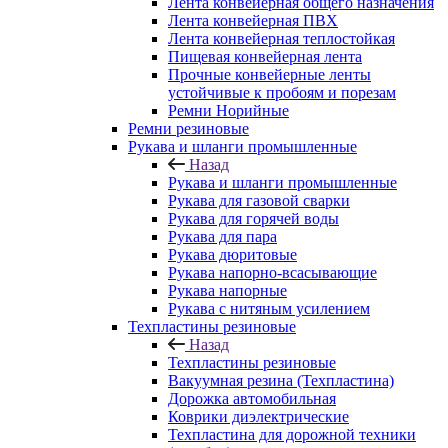
Лента конвейерная общего назначения
Лента конвейерная ПВХ
Лента конвейерная теплостойкая
Пищевая конвейерная лента
Прочные конвейерные ленты
устойчивые к пробоям и порезам
Ремни Норийные
Ремни резиновые
Рукава и шланги промышленные
Назад
Рукава и шланги промышленные
Рукава для газовой сварки
Рукава для горячей воды
Рукава для пара
Рукава дюритовые
Рукава напорно-всасывающие
Рукава напорные
Рукава с нитяным усилением
Техпластины резиновые
Назад
Техпластины резиновые
Вакуумная резина (Техпластина)
Дорожка автомобильная
Коврики диэлектрические
Техпластина для дорожной техники