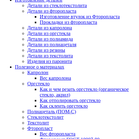
Детали из стеклотекстолита
Детали из фторопласта
Изготовление втулок из Фторопласта
Прокладки из фторопласта
Детали из капролона
Детали из оргстекла
Детали из полиамида
Детали из полиацеталя
Детали из резины
Детали из текстолита
Изделия из паронита
Полезное о материалах
Капролон
Вес капролона
Оргстекло
Как и чем резать оргстекло (органическое
стекло, акрил)
Как отполировать оргстекло
Как склеить оргстекло
Полиацеталь (ПОМ-С)
Стеклотекстолит
Текстолит
Фторопласт
Вес фторопласта