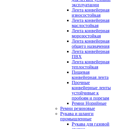
эксплуатации
Лента конвейерная
износостойкая
Лента конвейерная
маслостойкая
Лента конвейерная
морозостойкая
Лента конвейерная
общего назначения
Лента конвейерная
ПВХ
Лента конвейерная
теплостойкая
Пищевая
конвейерная лента
Прочные
конвейерные ленты
устойчивые к
пробоям и порезам
Ремни Норийные
Ремни резиновые
Рукава и шланги
промышленные
Рукава для газовой