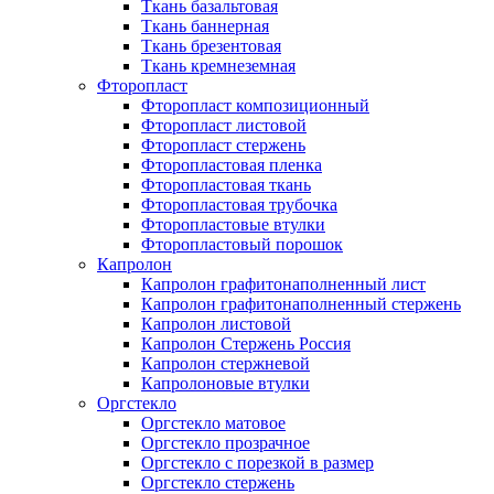
Ткань базальтовая
Ткань баннерная
Ткань брезентовая
Ткань кремнеземная
Фторопласт
Фторопласт композиционный
Фторопласт листовой
Фторопласт стержень
Фторопластовая пленка
Фторопластовая ткань
Фторопластовая трубочка
Фторопластовые втулки
Фторопластовый порошок
Капролон
Капролон графитонаполненный лист
Капролон графитонаполненный стержень
Капролон листовой
Капролон Стержень Россия
Капролон стержневой
Капролоновые втулки
Оргстекло
Оргстекло матовое
Оргстекло прозрачное
Оргстекло с порезкой в размер
Оргстекло стержень