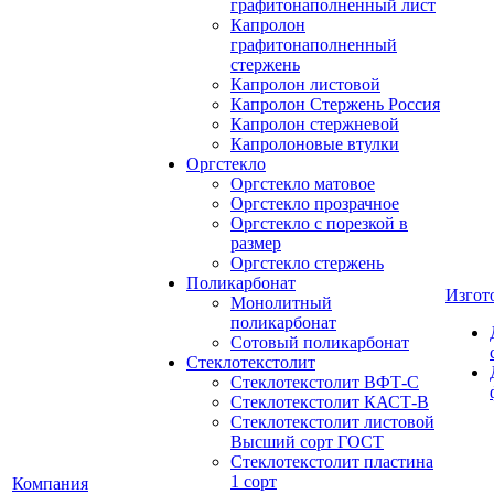
графитонаполненный лист
Капролон
графитонаполненный
стержень
Капролон листовой
Капролон Стержень Россия
Капролон стержневой
Капролоновые втулки
Оргстекло
Оргстекло матовое
Оргстекло прозрачное
Оргстекло с порезкой в
размер
Оргстекло стержень
Поликарбонат
Изгот
Монолитный
поликарбонат
Сотовый поликарбонат
Стеклотекстолит
Стеклотекстолит ВФТ-С
Стеклотекстолит КАСТ-В
Стеклотекстолит листовой
Высший сорт ГОСТ
Стеклотекстолит пластина
1 сорт
Компания