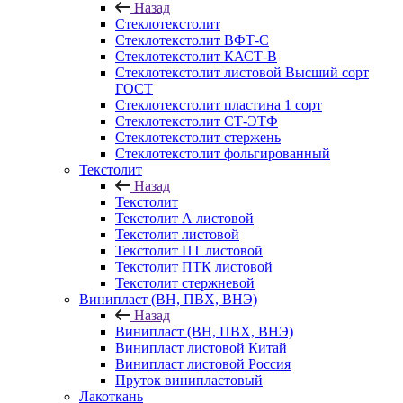
Назад
Стеклотекстолит
Стеклотекстолит ВФТ-С
Стеклотекстолит КАСТ-В
Стеклотекстолит листовой Высший сорт
ГОСТ
Стеклотекстолит пластина 1 сорт
Стеклотекстолит СТ-ЭТФ
Стеклотекстолит стержень
Стеклотекстолит фольгированный
Текстолит
Назад
Текстолит
Текстолит А листовой
Текстолит листовой
Текстолит ПТ листовой
Текстолит ПТК листовой
Текстолит стержневой
Винипласт (ВН, ПВХ, ВНЭ)
Назад
Винипласт (ВН, ПВХ, ВНЭ)
Винипласт листовой Китай
Винипласт листовой Россия
Пруток винипластовый
Лакоткань