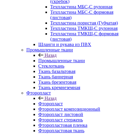
(скребок)
Техпластина МБС-С рулонная
Техпластина МБС-С формовая
(листовая)
Техпластина пористая (Губчатая)
Техпластина ТМКЩ-С рулонная
Техпластина ТМКЩ-С формовая
(листовая)
Шланги и рукава из ПВХ
Промышленные ткани
Назад
Промышленные ткани
Стеклоткань
Ткань базальтовая
Ткань баннерная
Ткань брезентовая
Ткань кремнеземная
Фторопласт
Назад
Фторопласт
Фторопласт композиционный
Фторопласт листовой
Фторопласт стержень
Фторопластовая пленка
Фторопластовая ткань