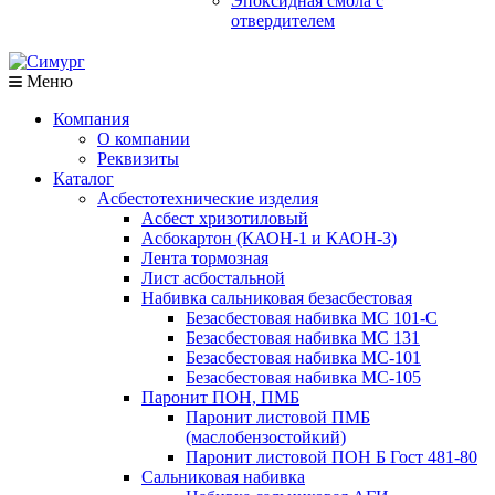
Эпоксидная смола с
отвердителем
Меню
Компания
О компании
Реквизиты
Каталог
Асбестотехнические изделия
Асбест хризотиловый
Асбокартон (КАОН-1 и КАОН-3)
Лента тормозная
Лист асбостальной
Набивка сальниковая безасбестовая
Безасбестовая набивка МС 101-С
Безасбестовая набивка МС 131
Безасбестовая набивка МС-101
Безасбестовая набивка МС-105
Паронит ПОН, ПМБ
Паронит листовой ПМБ
(маслобензостойкий)
Паронит листовой ПОН Б Гост 481-80
Сальниковая набивка