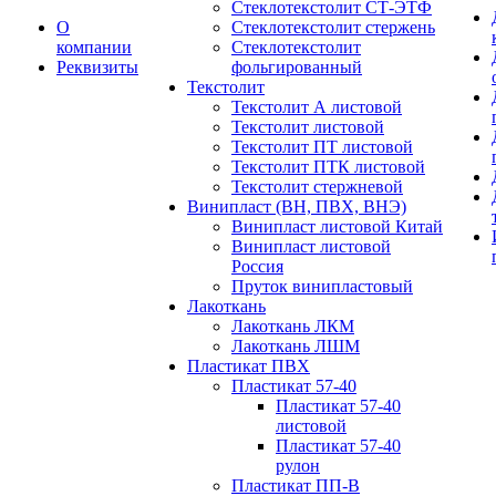
Стеклотекстолит СТ-ЭТФ
О
Стеклотекстолит стержень
компании
Стеклотекстолит
Реквизиты
фольгированный
Текстолит
Текстолит А листовой
Текстолит листовой
Текстолит ПТ листовой
Текстолит ПТК листовой
Текстолит стержневой
Винипласт (ВН, ПВХ, ВНЭ)
Винипласт листовой Китай
Винипласт листовой
Россия
Пруток винипластовый
Лакоткань
Лакоткань ЛКМ
Лакоткань ЛШМ
Пластикат ПВХ
Пластикат 57-40
Пластикат 57-40
листовой
Пластикат 57-40
рулон
Пластикат ПП-В