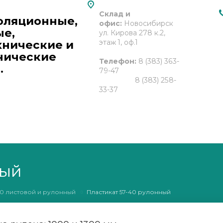
Склад и
оляционные,
офис:
Новосибирск
е,
ул. Кирова 278 к.2,
хнические и
этаж 1, оф.1
нические
Телефон:
8 (383) 363-
.
79-47
8 (383) 258-
33-37
Email:
gtp2013@bk.ru
ный
40 листовой и рулонный
Пластикат 57-40 рулонный