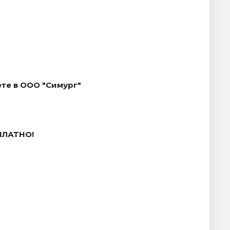
те в ООО "Симург"
ПЛАТНО!