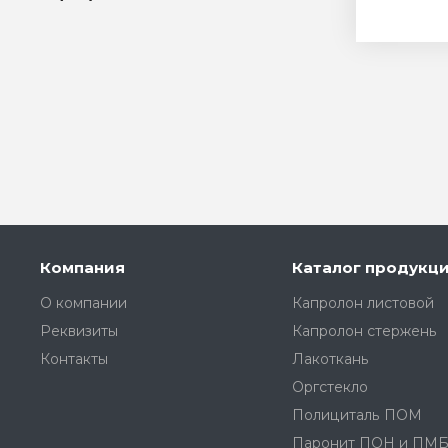
Компания
Каталог продукц
О компании
Капролон листовой
Реквизиты
Капролон стержень
Контакты
Лакоткань
Оргстекло
Полициталь ПОМ
Паронит ПОН и ПМ