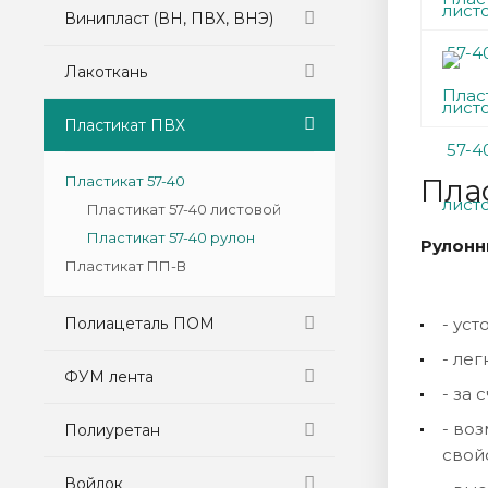
Винипласт (ВН, ПВХ, ВНЭ)
Лакоткань
Пластикат ПВХ
Пластикат 57-40
Пла
Пластикат 57-40 листовой
Пластикат 57-40 рулон
Рулонн
Пластикат ПП-В
Полиацеталь ПОМ
- ус
- ле
ФУМ лента
- за
- во
Полиуретан
свой
Войлок