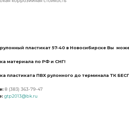
сокая коррозийная стойкость
 рулонный пластикат 57-40 в Новосибирске Вы може
ка материала по РФ и СНГ!
ка пластиката ПВХ рулонного до терминала ТК БЕС
е:
8 (383) 363-79-47
е:
gtp2013@bk.ru