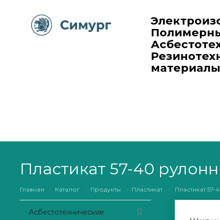
Электроиз
Полимерны
Асбестоте
Резинотех
материалы
Пластикат 57-40 рулон
Главная
Каталог
Продукты
Пластикат
Пластикат 57-
Асбестотехнические