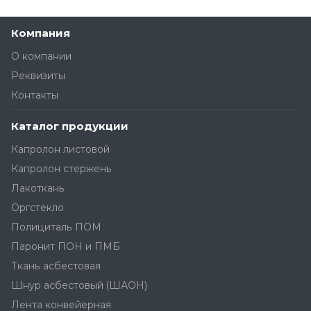
Компания
О компании
Реквизиты
Контакты
Каталог продукции
Капролон листовой
Капролон стержень
Лакоткань
Оргстекло
Полициталь ПОМ
Паронит ПОН и ПМБ
Ткань асбестовая
Шнур асбестовый (ШАОН)
Лента конвейерная