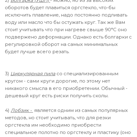
2)
Болгарка (УШП)
- можно, но из за высоких
оборотов будет плавиться оргстекло, что-бы
исключить плавление, надо постоянно подливать
воду или масло что бы остужать круг. Так же Вам
стоит учитывать что при нагреве свыше 90°С оно
подвержено деформации. Однако есть болгарки с
регулировкой оборот на самых минимальных
будет лучше всего резать.
3)
Циркулярная пила
со специализированным
кругом - сами круги дорогие, по этому нет
никакого смысла в его приобретении. Обычный -
дешевый круг есть риски получить сколы.
4)
Лобзик -
является одним из самых популярных
методов, но стоит учитывать, что для резки
оргстекла им необходимо приобрести
специальное полотно по оргстеклу и пластику (оно