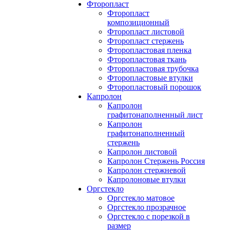
Фторопласт
Фторопласт
композиционный
Фторопласт листовой
Фторопласт стержень
Фторопластовая пленка
Фторопластовая ткань
Фторопластовая трубочка
Фторопластовые втулки
Фторопластовый порошок
Капролон
Капролон
графитонаполненный лист
Капролон
графитонаполненный
стержень
Капролон листовой
Капролон Стержень Россия
Капролон стержневой
Капролоновые втулки
Оргстекло
Оргстекло матовое
Оргстекло прозрачное
Оргстекло с порезкой в
размер