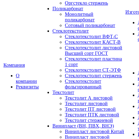
Оргстекло стержень
Поликарбонат
Изгот
Монолитный
поликарбонат
Сотовый поликарбонат
Стеклотекстолит
Стеклотекстолит ВФТ-С
Стеклотекстолит КАСТ-В
Стеклотекстолит листовой
Высший сорт ГОСТ
Стеклотекстолит пластина
1 сорт
Компания
Стеклотекстолит СТ-ЭТФ
О
Стеклотекстолит стержень
компании
Стеклотекстолит
Реквизиты
фольгированный
Текстолит
Текстолит А листовой
Текстолит листовой
Текстолит ПТ листовой
Текстолит ПТК листовой
Текстолит стержневой
Винипласт (ВН, ПВХ, ВНЭ)
Винипласт листовой Китай
Винипласт листовой