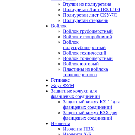
Втулки из полиуретана
Полиуретан Лист ПФЛ-100
Полиуретан лист СКУ-7Л
Полиуретан стержень
Войлок
Войлок грубошерстный
Войлок иглопробивной
Войлок
полугрубошерстный
Войлок технический
Войлок тонкошерстный
Войлок юртовый
Пластины из войлока
тонкошерстного
Гетинакс
Жгут ФУМ
Защитные кожухи для
фланцевых соединений
Защитный кожух КЗТТ для
фланцевых соединений
Защитный кожух КЗХ для
фланцевых соединений
Изолента
Изолента ПВХ
Изолента Х/Б