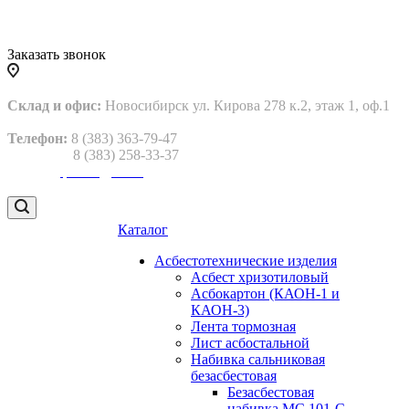
Заказать звонок
Склад и офис:
Новосибирск ул. Кирова 278 к.2, этаж 1, оф.1
Телефон:
8 (383) 363-79-47
8 (383) 258-33-37
Email:
gtp2013@bk.ru
Каталог
Асбестотехнические изделия
Асбест хризотиловый
Асбокартон (КАОН-1 и
КАОН-3)
Лента тормозная
Лист асбостальной
Набивка сальниковая
безасбестовая
Безасбестовая
набивка МС 101-С