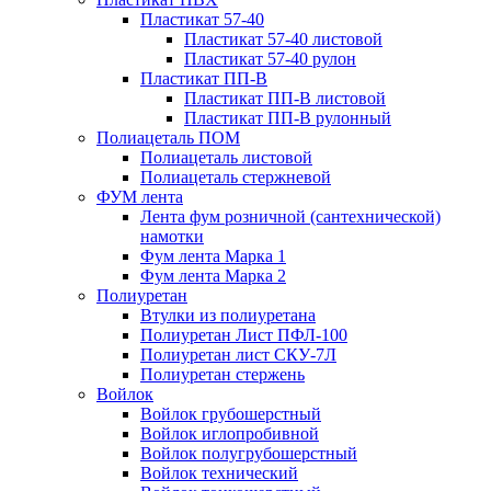
Пластикат 57-40
Пластикат 57-40 листовой
Пластикат 57-40 рулон
Пластикат ПП-В
Пластикат ПП-В листовой
Пластикат ПП-В рулонный
Полиацеталь ПОМ
Полиацеталь листовой
Полиацеталь стержневой
ФУМ лента
Лента фум розничной (сантехнической)
намотки
Фум лента Марка 1
Фум лента Марка 2
Полиуретан
Втулки из полиуретана
Полиуретан Лист ПФЛ-100
Полиуретан лист СКУ-7Л
Полиуретан стержень
Войлок
Войлок грубошерстный
Войлок иглопробивной
Войлок полугрубошерстный
Войлок технический