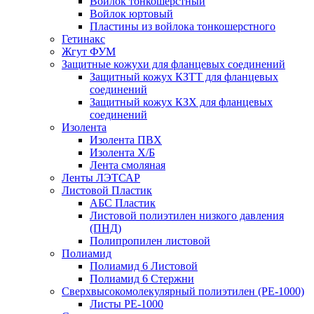
Войлок тонкошерстный
Войлок юртовый
Пластины из войлока тонкошерстного
Гетинакс
Жгут ФУМ
Защитные кожухи для фланцевых соединений
Защитный кожух КЗТТ для фланцевых
соединений
Защитный кожух КЗХ для фланцевых
соединений
Изолента
Изолента ПВХ
Изолента Х/Б
Лента смоляная
Ленты ЛЭТСАР
Листовой Пластик
АБС Пластик
Листовой полиэтилен низкого давления
(ПНД)
Полипропилен листовой
Полиамид
Полиамид 6 Листовой
Полиамид 6 Стержни
Сверхвысокомолекулярный полиэтилен (PE-1000)
Листы РЕ-1000