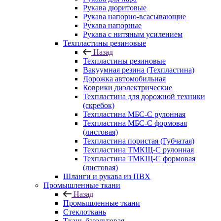
Рукава дюритовые
Рукава напорно-всасывающие
Рукава напорные
Рукава с нитяным усилением
Техпластины резиновые
Назад
Техпластины резиновые
Вакуумная резина (Техпластина)
Дорожка автомобильная
Коврики диэлектрические
Техпластина для дорожной техники
(скребок)
Техпластина МБС-С рулонная
Техпластина МБС-С формовая
(листовая)
Техпластина пористая (Губчатая)
Техпластина ТМКЩ-С рулонная
Техпластина ТМКЩ-С формовая
(листовая)
Шланги и рукава из ПВХ
Промышленные ткани
Назад
Промышленные ткани
Стеклоткань
Ткань базальтовая