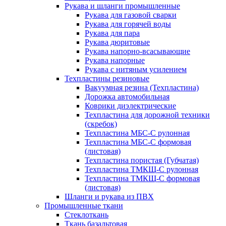
Рукава и шланги промышленные
Рукава для газовой сварки
Рукава для горячей воды
Рукава для пара
Рукава дюритовые
Рукава напорно-всасывающие
Рукава напорные
Рукава с нитяным усилением
Техпластины резиновые
Вакуумная резина (Техпластина)
Дорожка автомобильная
Коврики диэлектрические
Техпластина для дорожной техники
(скребок)
Техпластина МБС-С рулонная
Техпластина МБС-С формовая
(листовая)
Техпластина пористая (Губчатая)
Техпластина ТМКЩ-С рулонная
Техпластина ТМКЩ-С формовая
(листовая)
Шланги и рукава из ПВХ
Промышленные ткани
Стеклоткань
Ткань базальтовая