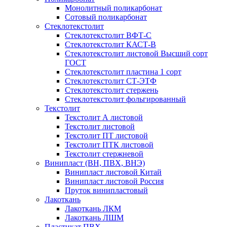
Монолитный поликарбонат
Сотовый поликарбонат
Стеклотекстолит
Стеклотекстолит ВФТ-С
Стеклотекстолит КАСТ-В
Стеклотекстолит листовой Высший сорт
ГОСТ
Стеклотекстолит пластина 1 сорт
Стеклотекстолит СТ-ЭТФ
Стеклотекстолит стержень
Стеклотекстолит фольгированный
Текстолит
Текстолит А листовой
Текстолит листовой
Текстолит ПТ листовой
Текстолит ПТК листовой
Текстолит стержневой
Винипласт (ВН, ПВХ, ВНЭ)
Винипласт листовой Китай
Винипласт листовой Россия
Пруток винипластовый
Лакоткань
Лакоткань ЛКМ
Лакоткань ЛШМ
Пластикат ПВХ