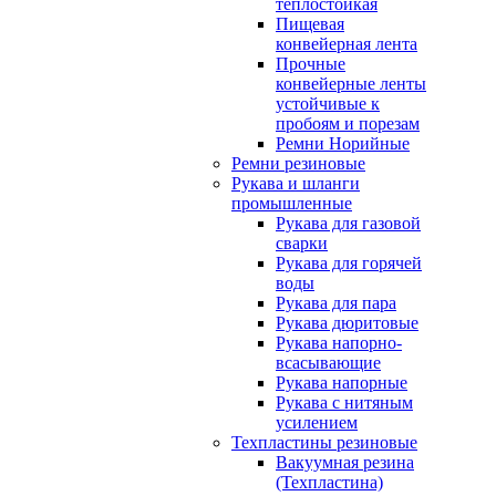
теплостойкая
Пищевая
конвейерная лента
Прочные
конвейерные ленты
устойчивые к
пробоям и порезам
Ремни Норийные
Ремни резиновые
Рукава и шланги
промышленные
Рукава для газовой
сварки
Рукава для горячей
воды
Рукава для пара
Рукава дюритовые
Рукава напорно-
всасывающие
Рукава напорные
Рукава с нитяным
усилением
Техпластины резиновые
Вакуумная резина
(Техпластина)