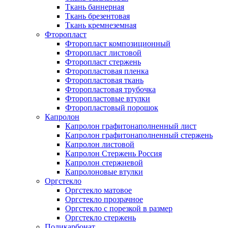
Ткань баннерная
Ткань брезентовая
Ткань кремнеземная
Фторопласт
Фторопласт композиционный
Фторопласт листовой
Фторопласт стержень
Фторопластовая пленка
Фторопластовая ткань
Фторопластовая трубочка
Фторопластовые втулки
Фторопластовый порошок
Капролон
Капролон графитонаполненный лист
Капролон графитонаполненный стержень
Капролон листовой
Капролон Стержень Россия
Капролон стержневой
Капролоновые втулки
Оргстекло
Оргстекло матовое
Оргстекло прозрачное
Оргстекло с порезкой в размер
Оргстекло стержень
Поликарбонат