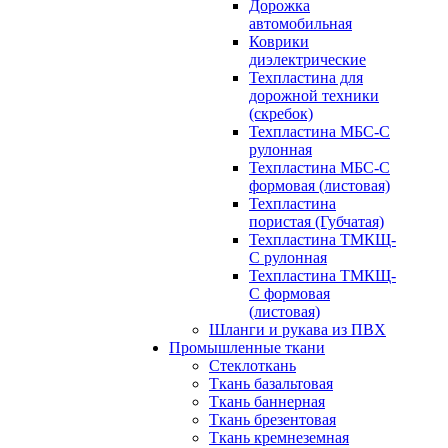
Дорожка
автомобильная
Коврики
диэлектрические
Техпластина для
дорожной техники
(скребок)
Техпластина МБС-С
рулонная
Техпластина МБС-С
формовая (листовая)
Техпластина
пористая (Губчатая)
Техпластина ТМКЩ-
С рулонная
Техпластина ТМКЩ-
С формовая
(листовая)
Шланги и рукава из ПВХ
Промышленные ткани
Стеклоткань
Ткань базальтовая
Ткань баннерная
Ткань брезентовая
Ткань кремнеземная