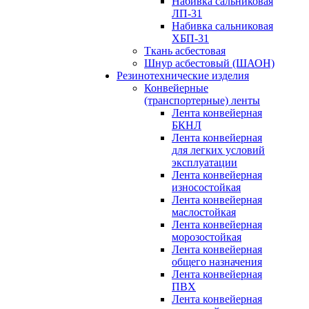
Набивка сальниковая
ЛП-31
Набивка сальниковая
ХБП-31
Ткань асбестовая
Шнур асбестовый (ШАОН)
Резинотехнические изделия
Конвейерные
(транспортерные) ленты
Лента конвейерная
БКНЛ
Лента конвейерная
для легких условий
эксплуатации
Лента конвейерная
износостойкая
Лента конвейерная
маслостойкая
Лента конвейерная
морозостойкая
Лента конвейерная
общего назначения
Лента конвейерная
ПВХ
Лента конвейерная