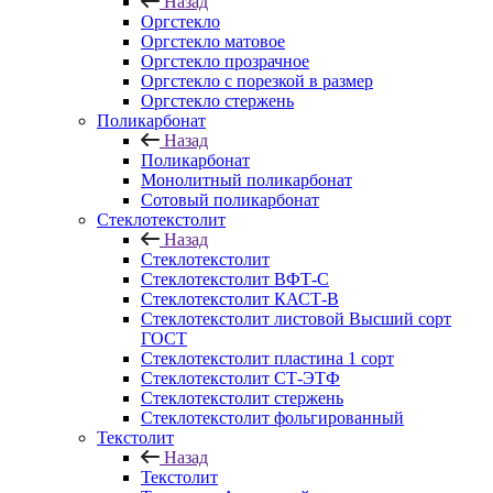
Назад
Оргстекло
Оргстекло матовое
Оргстекло прозрачное
Оргстекло с порезкой в размер
Оргстекло стержень
Поликарбонат
Назад
Поликарбонат
Монолитный поликарбонат
Сотовый поликарбонат
Стеклотекстолит
Назад
Стеклотекстолит
Стеклотекстолит ВФТ-С
Стеклотекстолит КАСТ-В
Стеклотекстолит листовой Высший сорт
ГОСТ
Стеклотекстолит пластина 1 сорт
Стеклотекстолит СТ-ЭТФ
Стеклотекстолит стержень
Стеклотекстолит фольгированный
Текстолит
Назад
Текстолит