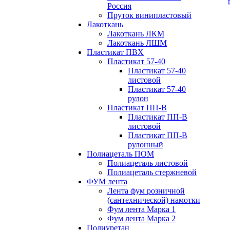
Россия
Пруток винипластовый
Лакоткань
Лакоткань ЛКМ
Лакоткань ЛШМ
Пластикат ПВХ
Пластикат 57-40
Пластикат 57-40
листовой
Пластикат 57-40
рулон
Пластикат ПП-В
Пластикат ПП-В
листовой
Пластикат ПП-В
рулонный
Полиацеталь ПОМ
Полиацеталь листовой
Полиацеталь стержневой
ФУМ лента
Лента фум розничной
(сантехнической) намотки
Фум лента Марка 1
Фум лента Марка 2
Полиуретан