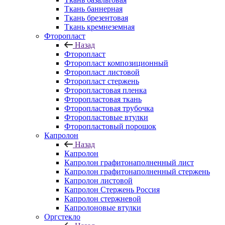
Ткань баннерная
Ткань брезентовая
Ткань кремнеземная
Фторопласт
Назад
Фторопласт
Фторопласт композиционный
Фторопласт листовой
Фторопласт стержень
Фторопластовая пленка
Фторопластовая ткань
Фторопластовая трубочка
Фторопластовые втулки
Фторопластовый порошок
Капролон
Назад
Капролон
Капролон графитонаполненный лист
Капролон графитонаполненный стержень
Капролон листовой
Капролон Стержень Россия
Капролон стержневой
Капролоновые втулки
Оргстекло