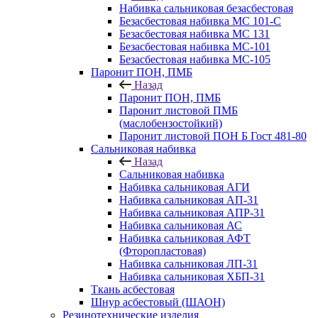
Набивка сальниковая безасбестовая
Безасбестовая набивка МС 101-С
Безасбестовая набивка МС 131
Безасбестовая набивка МС-101
Безасбестовая набивка МС-105
Паронит ПОН, ПМБ
Назад
Паронит ПОН, ПМБ
Паронит листовой ПМБ
(маслобензостойкий)
Паронит листовой ПОН Б Гост 481-80
Сальниковая набивка
Назад
Сальниковая набивка
Набивка сальниковая АГИ
Набивка сальниковая АП-31
Набивка сальниковая АПР-31
Набивка сальниковая АС
Набивка сальниковая АФТ
(Фторопластовая)
Набивка сальниковая ЛП-31
Набивка сальниковая ХБП-31
Ткань асбестовая
Шнур асбестовый (ШАОН)
Резинотехнические изделия