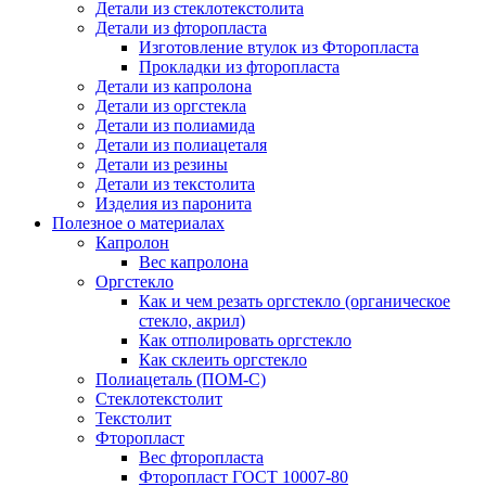
Детали из стеклотекстолита
Детали из фторопласта
Изготовление втулок из Фторопласта
Прокладки из фторопласта
Детали из капролона
Детали из оргстекла
Детали из полиамида
Детали из полиацеталя
Детали из резины
Детали из текстолита
Изделия из паронита
Полезное о материалах
Капролон
Вес капролона
Оргстекло
Как и чем резать оргстекло (органическое
стекло, акрил)
Как отполировать оргстекло
Как склеить оргстекло
Полиацеталь (ПОМ-С)
Стеклотекстолит
Текстолит
Фторопласт
Вес фторопласта
Фторопласт ГОСТ 10007-80