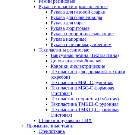
Ремни резиновые
Рукава и шланги промышленные
Рукава для газовой сварки
Рукава для горячей воды
Рукава для пара
Рукава дюритовые
Рукава напорно-всасывающие
Рукава напорные
Рукава с нитяным усилением
Техпластины резиновые
Вакуумная резина (Техпластина)
Дорожка автомобильная
Коврики диэлектрические
Техпластина для дорожной техники
(скребок)
Техпластина МБС-С рулонная
Техпластина МБС-С формовая
(листовая)
Техпластина пористая (Губчатая)
Техпластина ТМКЩ-С рулонная
Техпластина ТМКЩ-С формовая
(листовая)
Шланги и рукава из ПВХ
Промышленные ткани
Стеклоткань