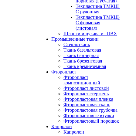
пористая (Губчатая)
Техпластина ТМКЩ-
С рулонная
Техпластина ТМКЩ-
С формовая
(листовая)
Шланги и рукава из ПВХ
Промышленные ткани
Стеклоткань
Ткань базальтовая
Ткань баннерная
Ткань брезентовая
Ткань кремнеземная
Фторопласт
Фторопласт
композиционный
Фторопласт листовой
Фторопласт стержень
Фторопластовая пленка
Фторопластовая ткань
Фторопластовая трубочка
Фторопластовые втулки
Фторопластовый порошок
Капролон
Капролон