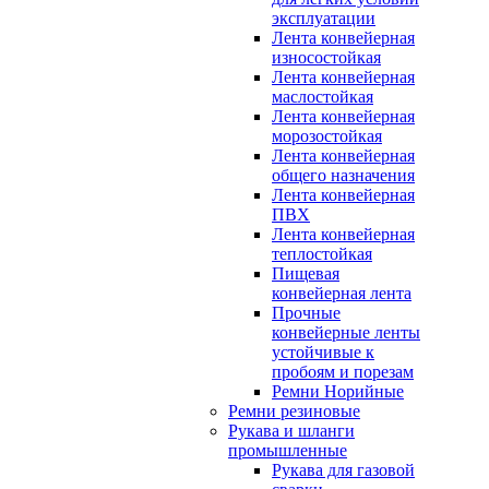
эксплуатации
Лента конвейерная
износостойкая
Лента конвейерная
маслостойкая
Лента конвейерная
морозостойкая
Лента конвейерная
общего назначения
Лента конвейерная
ПВХ
Лента конвейерная
теплостойкая
Пищевая
конвейерная лента
Прочные
конвейерные ленты
устойчивые к
пробоям и порезам
Ремни Норийные
Ремни резиновые
Рукава и шланги
промышленные
Рукава для газовой