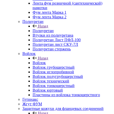
Лента фум розничной (сантехнической)
намотки
Фум лента Марка 1
Фум лента Марка 2
Полиуретан
Назад
Полиуретан
Втулки из полиуретана
Полиуретан Лист ПФЛ-100
Полиуретан лист СКУ-7Л
Полиуретан стержень
Войлок
Назад
Войлок
Войлок грубошерстный
Войлок иглопробивной
Войлок полугрубошерстный
Войлок технический
Войлок тонкошерстный
Войлок юртовый
Пластины из войлока тонкошерстного
Гетинакс
Жгут ФУМ
Защитные кожухи для фланцевых соединений
Назад