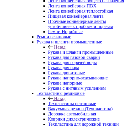
Лента конвейерная общего назначения
Лента конвейерная ПВХ
Лента конвейерная теплостойкая
Пищевая конвейерная лента
Прочные конвейерные ленты
устойчивые к пробоям и порезам
Ремни Норийные
Ремни резиновые
Рукава и шланги промышленные
Назад
Рукава и шланги промышленные
Рукава для газовой сварки
Рукава для горячей воды
Рукава для пара
Рукава дюритовые
Рукава напорно-всасывающие
Рукава напорные
Рукава с нитяным усилением
Техпластины резиновые
Назад
Техпластины резиновые
Вакуумная резина (Техпластина)
Дорожка автомобильная
Коврики диэлектрические
Техпластина для дорожной техники