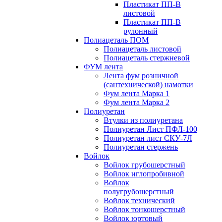
Пластикат ПП-В
листовой
Пластикат ПП-В
рулонный
Полиацеталь ПОМ
Полиацеталь листовой
Полиацеталь стержневой
ФУМ лента
Лента фум розничной
(сантехнической) намотки
Фум лента Марка 1
Фум лента Марка 2
Полиуретан
Втулки из полиуретана
Полиуретан Лист ПФЛ-100
Полиуретан лист СКУ-7Л
Полиуретан стержень
Войлок
Войлок грубошерстный
Войлок иглопробивной
Войлок
полугрубошерстный
Войлок технический
Войлок тонкошерстный
Войлок юртовый