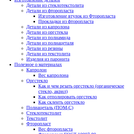
Детали из стеклотекстолита
Детали из фторопласта
Изготовление втулок из Фторопласта
Прокладки из фторопласта
Детали из капролона
Детали из оргстекла
Детали из полиамида
Детали из полиацеталя
Детали из резины
Детали из текстолита
Изделия из паронита
Полезное о материалах
Капролон
Вес капролона
Оргстекло
Как и чем резать оргстекло (органическое
стекло, акрил)
Как отполировать оргстекло
Как склеить оргстекло
Полиацеталь (ПОМ-С)
Стеклотекстолит
Текстолит
Фторопласт
Вес фторопласта