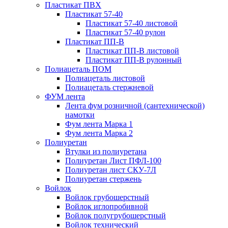
Пластикат ПВХ
Пластикат 57-40
Пластикат 57-40 листовой
Пластикат 57-40 рулон
Пластикат ПП-В
Пластикат ПП-В листовой
Пластикат ПП-В рулонный
Полиацеталь ПОМ
Полиацеталь листовой
Полиацеталь стержневой
ФУМ лента
Лента фум розничной (сантехнической)
намотки
Фум лента Марка 1
Фум лента Марка 2
Полиуретан
Втулки из полиуретана
Полиуретан Лист ПФЛ-100
Полиуретан лист СКУ-7Л
Полиуретан стержень
Войлок
Войлок грубошерстный
Войлок иглопробивной
Войлок полугрубошерстный
Войлок технический