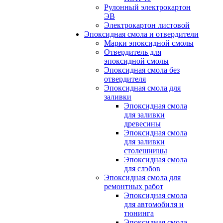
Рулонный электрокартон
ЭВ
Электрокартон листовой
Эпоксидная смола и отвердители
Марки эпоксидной смолы
Отвердитель для
эпоксидной смолы
Эпоксидная смола без
отвердителя
Эпоксидная смола для
заливки
Эпоксидная смола
для заливки
древесины
Эпоксидная смола
для заливки
столешницы
Эпоксидная смола
для слэбов
Эпоксидная смола для
ремонтных работ
Эпоксидная смола
для автомобиля и
тюнинга
Эпоксидная смола