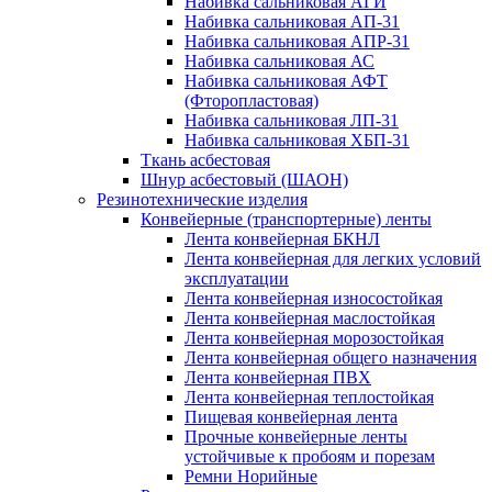
Набивка сальниковая АГИ
Набивка сальниковая АП-31
Набивка сальниковая АПР-31
Набивка сальниковая АС
Набивка сальниковая АФТ
(Фторопластовая)
Набивка сальниковая ЛП-31
Набивка сальниковая ХБП-31
Ткань асбестовая
Шнур асбестовый (ШАОН)
Резинотехнические изделия
Конвейерные (транспортерные) ленты
Лента конвейерная БКНЛ
Лента конвейерная для легких условий
эксплуатации
Лента конвейерная износостойкая
Лента конвейерная маслостойкая
Лента конвейерная морозостойкая
Лента конвейерная общего назначения
Лента конвейерная ПВХ
Лента конвейерная теплостойкая
Пищевая конвейерная лента
Прочные конвейерные ленты
устойчивые к пробоям и порезам
Ремни Норийные