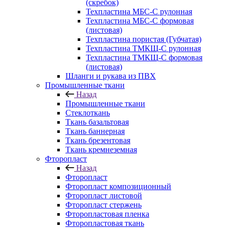
(скребок)
Техпластина МБС-С рулонная
Техпластина МБС-С формовая
(листовая)
Техпластина пористая (Губчатая)
Техпластина ТМКЩ-С рулонная
Техпластина ТМКЩ-С формовая
(листовая)
Шланги и рукава из ПВХ
Промышленные ткани
Назад
Промышленные ткани
Стеклоткань
Ткань базальтовая
Ткань баннерная
Ткань брезентовая
Ткань кремнеземная
Фторопласт
Назад
Фторопласт
Фторопласт композиционный
Фторопласт листовой
Фторопласт стержень
Фторопластовая пленка
Фторопластовая ткань