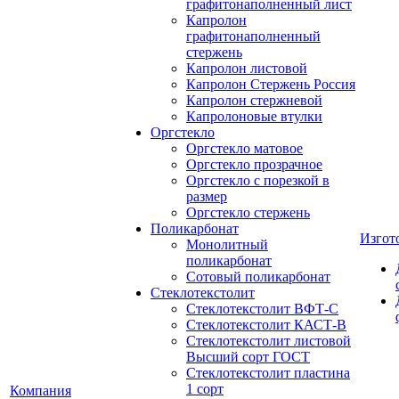
графитонаполненный лист
Капролон
графитонаполненный
стержень
Капролон листовой
Капролон Стержень Россия
Капролон стержневой
Капролоновые втулки
Оргстекло
Оргстекло матовое
Оргстекло прозрачное
Оргстекло с порезкой в
размер
Оргстекло стержень
Поликарбонат
Изгот
Монолитный
поликарбонат
Сотовый поликарбонат
Стеклотекстолит
Стеклотекстолит ВФТ-С
Стеклотекстолит КАСТ-В
Стеклотекстолит листовой
Высший сорт ГОСТ
Стеклотекстолит пластина
1 сорт
Компания