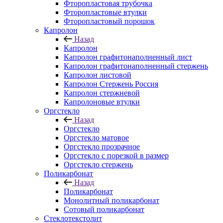
Фторопластовая трубочка
Фторопластовые втулки
Фторопластовый порошок
Капролон
Назад
Капролон
Капролон графитонаполненный лист
Капролон графитонаполненный стержень
Капролон листовой
Капролон Стержень Россия
Капролон стержневой
Капролоновые втулки
Оргстекло
Назад
Оргстекло
Оргстекло матовое
Оргстекло прозрачное
Оргстекло с порезкой в размер
Оргстекло стержень
Поликарбонат
Назад
Поликарбонат
Монолитный поликарбонат
Сотовый поликарбонат
Стеклотекстолит