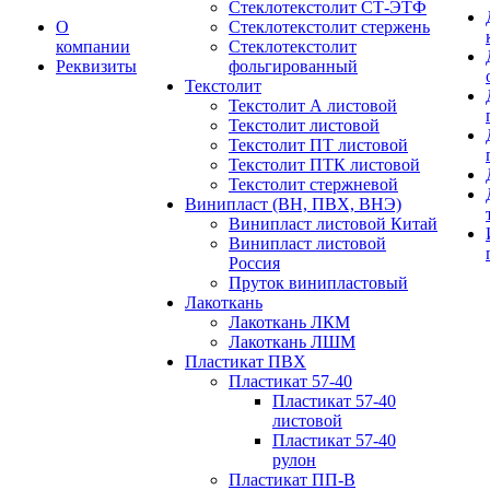
Стеклотекстолит СТ-ЭТФ
О
Стеклотекстолит стержень
компании
Стеклотекстолит
Реквизиты
фольгированный
Текстолит
Текстолит А листовой
Текстолит листовой
Текстолит ПТ листовой
Текстолит ПТК листовой
Текстолит стержневой
Винипласт (ВН, ПВХ, ВНЭ)
Винипласт листовой Китай
Винипласт листовой
Россия
Пруток винипластовый
Лакоткань
Лакоткань ЛКМ
Лакоткань ЛШМ
Пластикат ПВХ
Пластикат 57-40
Пластикат 57-40
листовой
Пластикат 57-40
рулон
Пластикат ПП-В