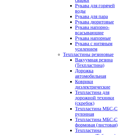
сварки
Рукава для горячей
воды
Рукава для пара
Рукава дюритовые
Рукава напорно-
всасывающие
Рукава напорные
Рукава с нитяным
усилением
Техпластины резиновые
Вакуумная резина
(Техпластина)
Дорожка
автомобильная
Коврики
диэлектрические
Техпластина для
дорожной техники
(скребок)
Техпластина МБС-С
рулонная
Техпластина МБС-С
формовая (листовая)
Техпластина