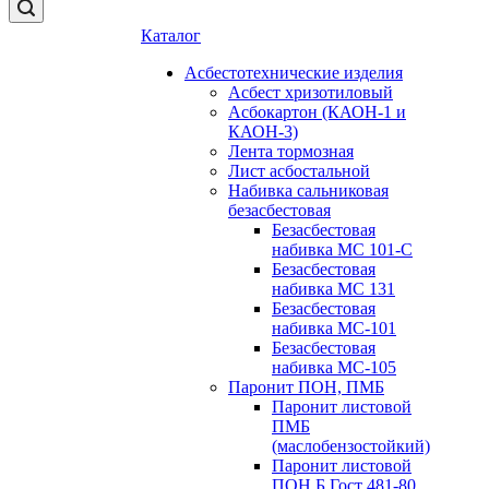
Каталог
Асбестотехнические изделия
Асбест хризотиловый
Асбокартон (КАОН-1 и
КАОН-3)
Лента тормозная
Лист асбостальной
Набивка сальниковая
безасбестовая
Безасбестовая
набивка МС 101-С
Безасбестовая
набивка МС 131
Безасбестовая
набивка МС-101
Безасбестовая
набивка МС-105
Паронит ПОН, ПМБ
Паронит листовой
ПМБ
(маслобензостойкий)
Паронит листовой
ПОН Б Гост 481-80