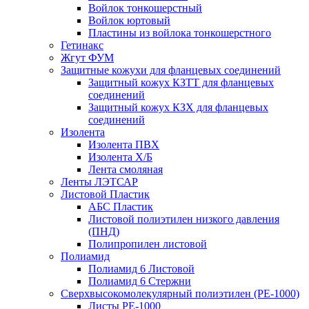
Войлок тонкошерстный
Войлок юртовый
Пластины из войлока тонкошерстного
Гетинакс
Жгут ФУМ
Защитные кожухи для фланцевых соединений
Защитный кожух КЗТТ для фланцевых
соединений
Защитный кожух КЗХ для фланцевых
соединений
Изолента
Изолента ПВХ
Изолента Х/Б
Лента смоляная
Ленты ЛЭТСАР
Листовой Пластик
АБС Пластик
Листовой полиэтилен низкого давления
(ПНД)
Полипропилен листовой
Полиамид
Полиамид 6 Листовой
Полиамид 6 Стержни
Сверхвысокомолекулярный полиэтилен (PE-1000)
Листы РЕ-1000