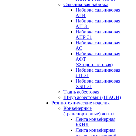
Сальниковая набивка
Набивка сальниковая
АГИ
Набивка сальниковая
АП-31
Набивка сальниковая
АПР-31
Набивка сальниковая
АС
Набивка сальниковая
АФТ
(Фторопластовая)
Набивка сальниковая
ЛП-31
Набивка сальниковая
ХБП-31
Ткань асбестовая
Шнур асбестовый (ШАОН)
Резинотехнические изделия
Конвейерные
(транспортерные) ленты
Лента конвейерная
БКНЛ
Лента конвейерная
для легких условий