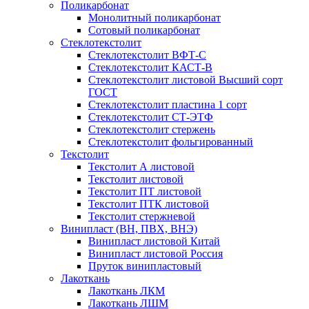
Поликарбонат
Монолитный поликарбонат
Сотовый поликарбонат
Стеклотекстолит
Стеклотекстолит ВФТ-С
Стеклотекстолит КАСТ-В
Стеклотекстолит листовой Высший сорт
ГОСТ
Стеклотекстолит пластина 1 сорт
Стеклотекстолит СТ-ЭТФ
Стеклотекстолит стержень
Стеклотекстолит фольгированный
Текстолит
Текстолит А листовой
Текстолит листовой
Текстолит ПТ листовой
Текстолит ПТК листовой
Текстолит стержневой
Винипласт (ВН, ПВХ, ВНЭ)
Винипласт листовой Китай
Винипласт листовой Россия
Пруток винипластовый
Лакоткань
Лакоткань ЛКМ
Лакоткань ЛШМ