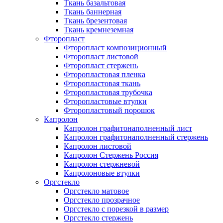
Ткань базальтовая
Ткань баннерная
Ткань брезентовая
Ткань кремнеземная
Фторопласт
Фторопласт композиционный
Фторопласт листовой
Фторопласт стержень
Фторопластовая пленка
Фторопластовая ткань
Фторопластовая трубочка
Фторопластовые втулки
Фторопластовый порошок
Капролон
Капролон графитонаполненный лист
Капролон графитонаполненный стержень
Капролон листовой
Капролон Стержень Россия
Капролон стержневой
Капролоновые втулки
Оргстекло
Оргстекло матовое
Оргстекло прозрачное
Оргстекло с порезкой в размер
Оргстекло стержень