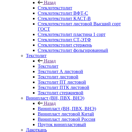
Назад
Стеклотекстолит
Стеклотекстолит ВФТ-С
Стеклотекстолит КАСТ-В
Стеклотекстолит листовой Высший сорт
ГОСТ
Стеклотекстолит пластина 1 сорт
Стеклотекстолит СТ-ЭТФ
Стеклотекстолит стержень
Стеклотекстолит фольгированный
Текстолит
Назад
Текстолит
Текстолит А листовой
Текстолит листовой
Текстолит ПТ листовой
Текстолит ПТК листовой
Текстолит стержневой
Винипласт (ВН, ПВХ, ВНЭ)
Назад
Винипласт (ВН, ПВХ, ВНЭ)
Винипласт листовой Китай
Винипласт листовой Россия
Пруток винипластовый
Лакоткань