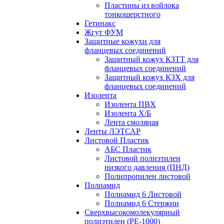
Пластины из войлока
тонкошерстного
Гетинакс
Жгут ФУМ
Защитные кожухи для
фланцевых соединений
Защитный кожух КЗТТ для
фланцевых соединений
Защитный кожух КЗХ для
фланцевых соединений
Изолента
Изолента ПВХ
Изолента Х/Б
Лента смоляная
Ленты ЛЭТСАР
Листовой Пластик
АБС Пластик
Листовой полиэтилен
низкого давления (ПНД)
Полипропилен листовой
Полиамид
Полиамид 6 Листовой
Полиамид 6 Стержни
Сверхвысокомолекулярный
полиэтилен (PE-1000)