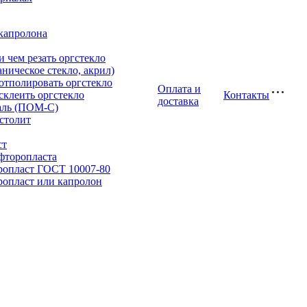
капролона
и чем резать оргстекло
аническое стекло, акрил)
отполировать оргстекло
Оплата и
склеить оргстекло
Контакты
доставка
аль (ПОМ-С)
столит
ст
фторопласта
ропласт ГОСТ 10007-80
опласт или капролон