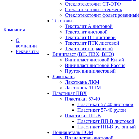
Стеклотекстолит СТ-ЭТФ
Стеклотекстолит стержень
Стеклотекстолит фольгированный
Текстолит
Текстолит А листовой
Компания
Текстолит листовой
Текстолит ПТ листовой
О
Текстолит ПТК листовой
компании
Текстолит стержневой
Реквизиты
Винипласт (ВН, ПВХ, ВНЭ)
Винипласт листовой Китай
Винипласт листовой Россия
Пруток винипластовый
Лакоткань
Лакоткань ЛКМ
Лакоткань ЛШМ
Пластикат ПВХ
Пластикат 57-40
Пластикат 57-40 листовой
Пластикат 57-40 рулон
Пластикат ПП-В
Пластикат ПП-В листовой
Пластикат ПП-В рулонный
Полиацеталь ПОМ
Полиацеталь листовой