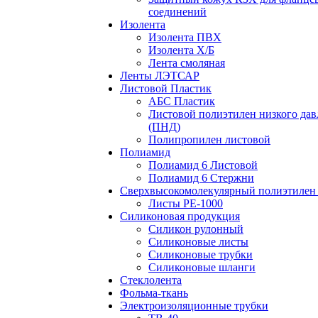
соединений
Изолента
Изолента ПВХ
Изолента Х/Б
Лента смоляная
Ленты ЛЭТСАР
Листовой Пластик
АБС Пластик
Листовой полиэтилен низкого дав
(ПНД)
Полипропилен листовой
Полиамид
Полиамид 6 Листовой
Полиамид 6 Стержни
Сверхвысокомолекулярный полиэтилен 
Листы РЕ-1000
Силиконовая продукция
Силикон рулонный
Силиконовые листы
Силиконовые трубки
Силиконовые шланги
Стеклолента
Фольма-ткань
Электроизоляционные трубки