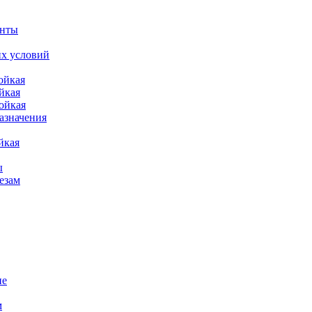
енты
их условий
ойкая
йкая
ойкая
азначения
йкая
ы
езам
ие
м