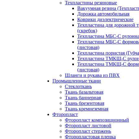
Техпластины резиновые
Вакуумная резина (Техпласт
Дорожка автомобильная
Коврики диэлектрические
Техпластина для дорожной 
(скребок)
Техпластина МБС-С рулонн
Техпластина МБС-С формов
(листовая)
Техпластина пористая (Губча
Техпластина ТМКЩ-С руло
Техпластина ТМКЩ-С форм
(листовая)
Шланги и рукава из ПВХ
Промышленные ткани
Стеклоткань
Ткань базальтовая
Ткань баннерная
Ткань брезентовая
Ткань кремнеземная
Фторопласт
Фторопласт композиционный
Фторопласт листовой
Фторопласт стержень
Фторопластовая пленка