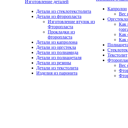
Изготовление деталей
Капролон
Детали из стеклотекстолита
Вес 
Детали из фторопласта
Оргстекло
Изготовление втулок из
Как 
Фторопласта
(орг
Прокладки из
Как 
фторопласта
Как 
Детали из капролона
Полиацет
Детали из оргстекла
Стеклотек
Детали из полиамида
Текстолит
Детали из полиацеталя
Фторопла
Детали из резины
Вес 
Детали из текстолита
Фто
Изделия из паронита
Фтор