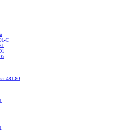
я
01-С
31
01
05
ст 481-80
1
1