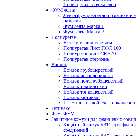
Полиацеталь стержневой
ФУМ лента
Лента фум розничной (сантехниче
намотки
Фум лента Марка 1
Фум лента Марка 2
Полиуретан
Втулки из полиуретана
Полиуретан Лист ПФЛ-100
Полиуретан лист СКУ-7Л
Полиуретан стержень
Войлок
Войлок грубошерстный
Войлок иглопробивной
Войлок полугрубошерстный
Войлок технический
Войлок тонкошерстный
Войлок юртовый
Пластины из войлока тонкошерст
Гетинакс
Жгут ФУМ
Защитные кожухи для фланцевых соед
Защитный кожух КЗТТ для фланц
соединений
Защитный кожух КЗХ для фланце