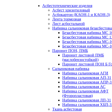
Асбестотехнические изделия
Асбест хризотиловый
Асбокартон (КАОН-1 и КАОН-3)
Лента тормозная
Лист асбостальной
Набивка сальниковая безасбестова
Безасбестовая набивка МС 1
Безасбестовая набивка МС 1
Безасбестовая набивка МС-1
Безасбестовая набивка МС-1
Паронит ПОН, ПМБ
Паронит листовой ПМБ
(маслобензостойкий)
Паронит листовой ПОН Б Го
Сальниковая набивка
Набивка сальниковая АГИ
Набивка сальниковая АП-31
Набивка сальниковая АПР-3
Набивка сальниковая АС
Набивка сальниковая АФТ
(Фторопластовая)
Набивка сальниковая ЛП-31
Набивка сальниковая ХБП-3
Ткань асбестовая