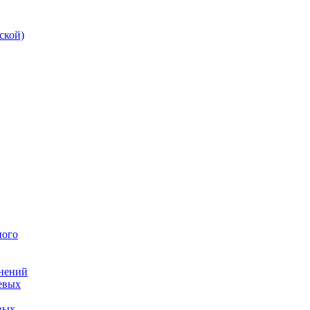
ской)
ного
инений
евых
вых