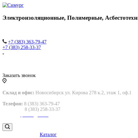
Электроизоляционные,
Полимерные,
Асбестотехн
+7 (383) 363-79-47
+7 (383) 258-33-37
Заказать звонок
Склад и офис:
Новосибирск ул. Кирова 278 к.2, этаж 1, оф.1
Телефон:
8 (383) 363-79-47
8 (383) 258-33-37
Email:
gtp2013@bk.ru
Каталог