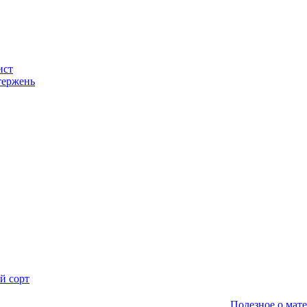
ист
тержень
й сорт
Полезное о мат