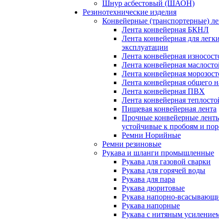
Шнур асбестовый (ШАОН)
Резинотехнические изделия
Конвейерные (транспортерные) л
Лента конвейерная БКНЛ
Лента конвейерная для легк
эксплуатации
Лента конвейерная износост
Лента конвейерная маслосто
Лента конвейерная морозост
Лента конвейерная общего н
Лента конвейерная ПВХ
Лента конвейерная теплосто
Пищевая конвейерная лента
Прочные конвейерные лент
устойчивые к пробоям и пор
Ремни Норийные
Ремни резиновые
Рукава и шланги промышленные
Рукава для газовой сварки
Рукава для горячей воды
Рукава для пара
Рукава дюритовые
Рукава напорно-всасывающ
Рукава напорные
Рукава с нитяным усиление