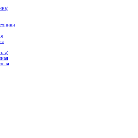
ина)
техники
ая
ая
тая)
нная
овая