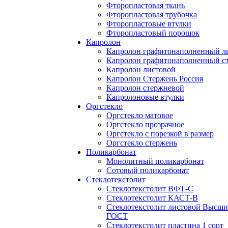
Фторопластовая ткань
Фторопластовая трубочка
Фторопластовые втулки
Фторопластовый порошок
Капролон
Капролон графитонаполненный л
Капролон графитонаполненный с
Капролон листовой
Капролон Стержень Россия
Капролон стержневой
Капролоновые втулки
Оргстекло
Оргстекло матовое
Оргстекло прозрачное
Оргстекло с порезкой в размер
Оргстекло стержень
Поликарбонат
Монолитный поликарбонат
Сотовый поликарбонат
Стеклотекстолит
Стеклотекстолит ВФТ-С
Стеклотекстолит КАСТ-В
Стеклотекстолит листовой Высши
ГОСТ
Стеклотекстолит пластина 1 сорт