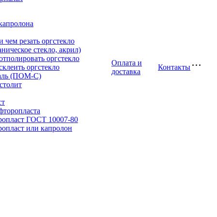
капролона
и чем резать оргстекло
аническое стекло, акрил)
отполировать оргстекло
Оплата и
склеить оргстекло
Контакты
доставка
аль (ПОМ-С)
столит
ст
фторопласта
ропласт ГОСТ 10007-80
опласт или капролон