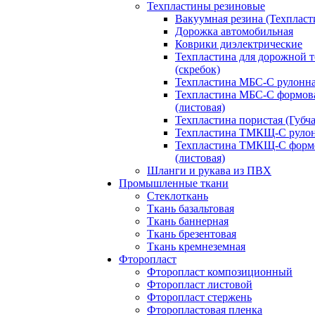
Техпластины резиновые
Вакуумная резина (Техпласт
Дорожка автомобильная
Коврики диэлектрические
Техпластина для дорожной 
(скребок)
Техпластина МБС-С рулонн
Техпластина МБС-С формов
(листовая)
Техпластина пористая (Губча
Техпластина ТМКЩ-С руло
Техпластина ТМКЩ-С форм
(листовая)
Шланги и рукава из ПВХ
Промышленные ткани
Стеклоткань
Ткань базальтовая
Ткань баннерная
Ткань брезентовая
Ткань кремнеземная
Фторопласт
Фторопласт композиционный
Фторопласт листовой
Фторопласт стержень
Фторопластовая пленка