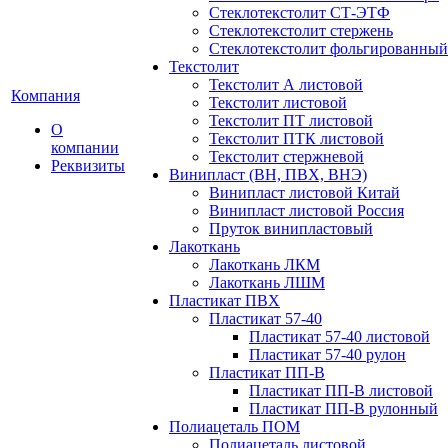
Стеклотекстолит СТ-ЭТФ
Стеклотекстолит стержень
Стеклотекстолит фольгированный
Текстолит
Текстолит А листовой
Компания
Текстолит листовой
Текстолит ПТ листовой
О
Текстолит ПТК листовой
компании
Текстолит стержневой
Реквизиты
Винипласт (ВН, ПВХ, ВНЭ)
Винипласт листовой Китай
Винипласт листовой Россия
Пруток винипластовый
Лакоткань
Лакоткань ЛКМ
Лакоткань ЛШМ
Пластикат ПВХ
Пластикат 57-40
Пластикат 57-40 листовой
Пластикат 57-40 рулон
Пластикат ПП-В
Пластикат ПП-В листовой
Пластикат ПП-В рулонный
Полиацеталь ПОМ
Полиацеталь листовой