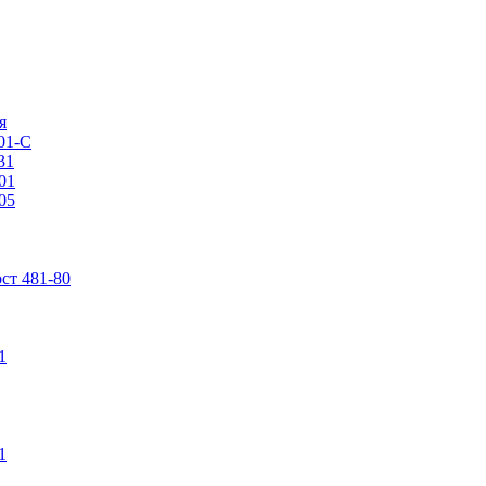
я
01-С
31
01
05
ст 481-80
1
1