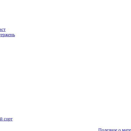
ист
тержень
й сорт
Полезное о мат