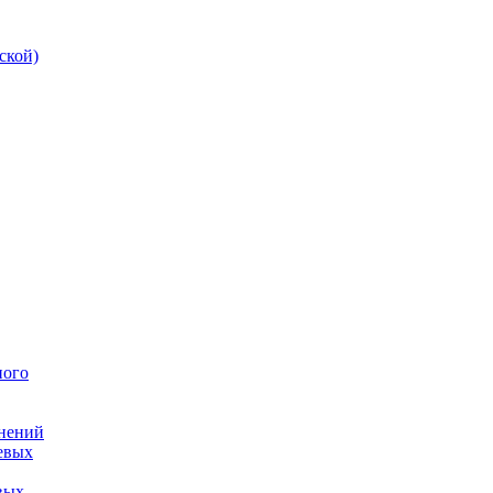
ской)
ного
инений
евых
вых