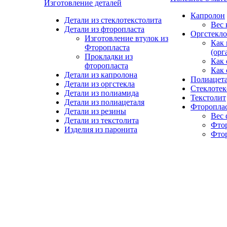
Изготовление деталей
Капролон
Детали из стеклотекстолита
Вес 
Детали из фторопласта
Оргстекло
Изготовление втулок из
Как 
Фторопласта
(орг
Прокладки из
Как 
фторопласта
Как 
Детали из капролона
Полиацет
Детали из оргстекла
Стеклотек
Детали из полиамида
Текстолит
Детали из полиацеталя
Фторопла
Детали из резины
Вес 
Детали из текстолита
Фто
Изделия из паронита
Фтор