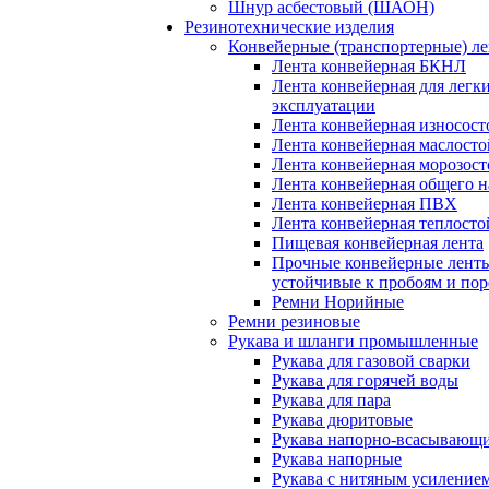
Шнур асбестовый (ШАОН)
Резинотехнические изделия
Конвейерные (транспортерные) л
Лента конвейерная БКНЛ
Лента конвейерная для легк
эксплуатации
Лента конвейерная износост
Лента конвейерная маслосто
Лента конвейерная морозост
Лента конвейерная общего н
Лента конвейерная ПВХ
Лента конвейерная теплосто
Пищевая конвейерная лента
Прочные конвейерные лент
устойчивые к пробоям и пор
Ремни Норийные
Ремни резиновые
Рукава и шланги промышленные
Рукава для газовой сварки
Рукава для горячей воды
Рукава для пара
Рукава дюритовые
Рукава напорно-всасывающ
Рукава напорные
Рукава с нитяным усиление