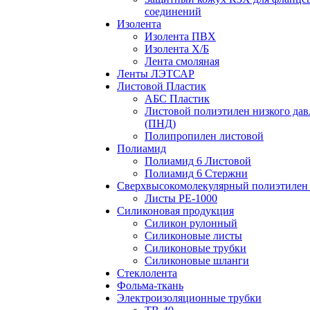
соединений
Изолента
Изолента ПВХ
Изолента Х/Б
Лента смоляная
Ленты ЛЭТСАР
Листовой Пластик
АБС Пластик
Листовой полиэтилен низкого дав
(ПНД)
Полипропилен листовой
Полиамид
Полиамид 6 Листовой
Полиамид 6 Стержни
Сверхвысокомолекулярный полиэтилен 
Листы РЕ-1000
Силиконовая продукция
Силикон рулонный
Силиконовые листы
Силиконовые трубки
Силиконовые шланги
Стеклолента
Фольма-ткань
Электроизоляционные трубки