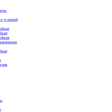
енты
их условий
ойкая
йкая
ойкая
азначения
йкая
ы
езам
ие
м