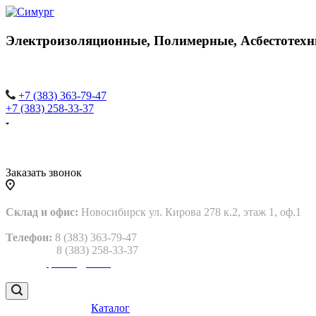
Электроизоляционные,
Полимерные,
Асбестотехн
+7 (383) 363-79-47
+7 (383) 258-33-37
Заказать звонок
Склад и офис:
Новосибирск ул. Кирова 278 к.2, этаж 1, оф.1
Телефон:
8 (383) 363-79-47
8 (383) 258-33-37
Email:
gtp2013@bk.ru
Каталог