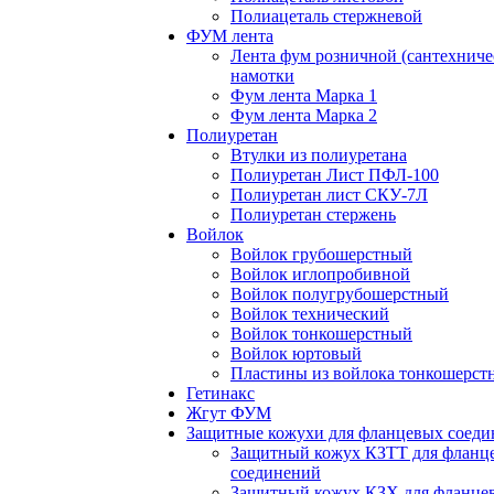
Полиацеталь стержневой
ФУМ лента
Лента фум розничной (сантехниче
намотки
Фум лента Марка 1
Фум лента Марка 2
Полиуретан
Втулки из полиуретана
Полиуретан Лист ПФЛ-100
Полиуретан лист СКУ-7Л
Полиуретан стержень
Войлок
Войлок грубошерстный
Войлок иглопробивной
Войлок полугрубошерстный
Войлок технический
Войлок тонкошерстный
Войлок юртовый
Пластины из войлока тонкошерст
Гетинакс
Жгут ФУМ
Защитные кожухи для фланцевых соед
Защитный кожух КЗТТ для фланц
соединений
Защитный кожух КЗХ для фланце