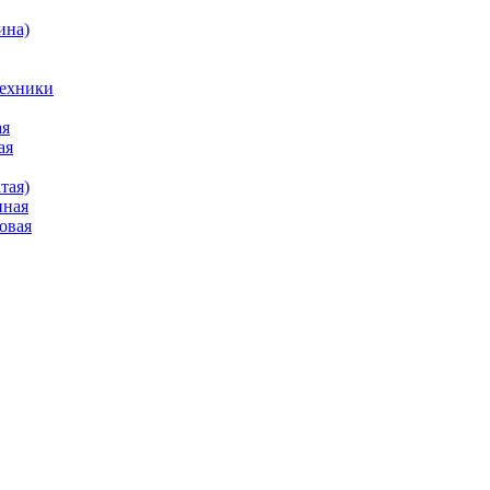
ина)
техники
ая
ая
тая)
нная
овая