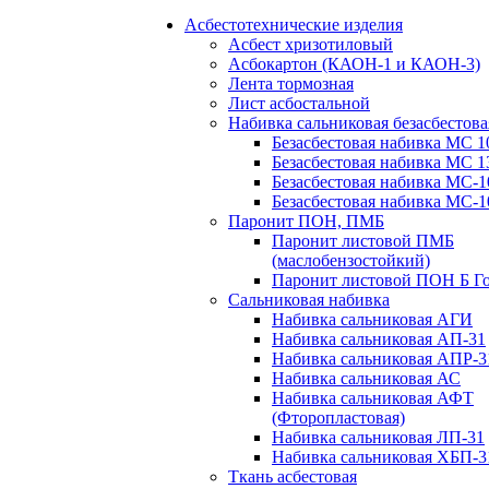
Асбестотехнические изделия
Асбест хризотиловый
Асбокартон (КАОН-1 и КАОН-3)
Лента тормозная
Лист асбостальной
Набивка сальниковая безасбестова
Безасбестовая набивка МС 1
Безасбестовая набивка МС 1
Безасбестовая набивка МС-1
Безасбестовая набивка МС-1
Паронит ПОН, ПМБ
Паронит листовой ПМБ
(маслобензостойкий)
Паронит листовой ПОН Б Го
Сальниковая набивка
Набивка сальниковая АГИ
Набивка сальниковая АП-31
Набивка сальниковая АПР-3
Набивка сальниковая АС
Набивка сальниковая АФТ
(Фторопластовая)
Набивка сальниковая ЛП-31
Набивка сальниковая ХБП-3
Ткань асбестовая