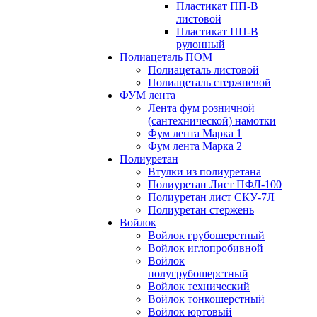
Пластикат ПП-В
листовой
Пластикат ПП-В
рулонный
Полиацеталь ПОМ
Полиацеталь листовой
Полиацеталь стержневой
ФУМ лента
Лента фум розничной
(сантехнической) намотки
Фум лента Марка 1
Фум лента Марка 2
Полиуретан
Втулки из полиуретана
Полиуретан Лист ПФЛ-100
Полиуретан лист СКУ-7Л
Полиуретан стержень
Войлок
Войлок грубошерстный
Войлок иглопробивной
Войлок
полугрубошерстный
Войлок технический
Войлок тонкошерстный
Войлок юртовый