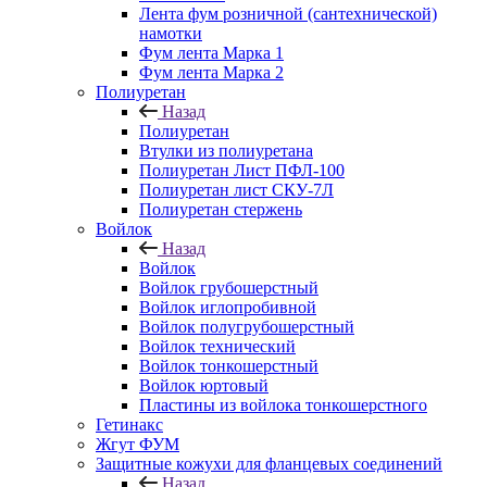
Лента фум розничной (сантехнической)
намотки
Фум лента Марка 1
Фум лента Марка 2
Полиуретан
Назад
Полиуретан
Втулки из полиуретана
Полиуретан Лист ПФЛ-100
Полиуретан лист СКУ-7Л
Полиуретан стержень
Войлок
Назад
Войлок
Войлок грубошерстный
Войлок иглопробивной
Войлок полугрубошерстный
Войлок технический
Войлок тонкошерстный
Войлок юртовый
Пластины из войлока тонкошерстного
Гетинакс
Жгут ФУМ
Защитные кожухи для фланцевых соединений
Назад