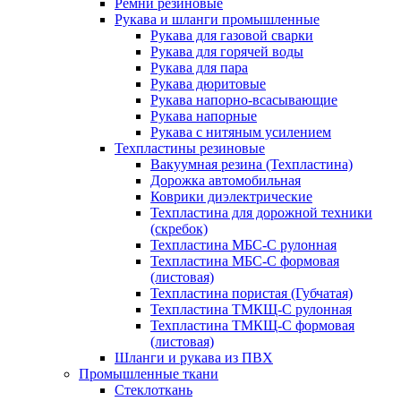
Ремни резиновые
Рукава и шланги промышленные
Рукава для газовой сварки
Рукава для горячей воды
Рукава для пара
Рукава дюритовые
Рукава напорно-всасывающие
Рукава напорные
Рукава с нитяным усилением
Техпластины резиновые
Вакуумная резина (Техпластина)
Дорожка автомобильная
Коврики диэлектрические
Техпластина для дорожной техники
(скребок)
Техпластина МБС-С рулонная
Техпластина МБС-С формовая
(листовая)
Техпластина пористая (Губчатая)
Техпластина ТМКЩ-С рулонная
Техпластина ТМКЩ-С формовая
(листовая)
Шланги и рукава из ПВХ
Промышленные ткани
Стеклоткань