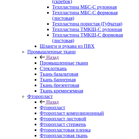
(скребок)
Техпластина МБС-С рулонная
Техпластина МБС-С формовая
(листовая)
Техпластина пористая (Губчатая)
Техпластина ТМКЩ-С рулонная
Техпластина ТМКЩ-С формовая
(листовая)
Шланги и рукава из ПВХ
Промышленные ткани
Назад
Промышленные ткани
Стеклоткань
Ткань базальтовая
Ткань баннерная
Ткань брезентовая
Ткань кремнеземная
Фторопласт
Назад
Фторопласт
Фторопласт композиционный
Фторопласт листовой
Фторопласт стержень
Фторопластовая пленка
Фторопластовая ткань