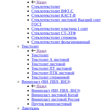
Назад
Стеклотекстолит
Стеклотекстолит ВФТ-С
Стеклотекстолит КАСТ-В
Стеклотекстолит листовой Высший сорт
ГОСТ
Стеклотекстолит пластина 1 сорт
Стеклотекстолит СТ-ЭТФ
Стеклотекстолит стержень
Стеклотекстолит фольгированный
Текстолит
Назад
Текстолит
Текстолит А листовой
Текстолит листовой
Текстолит ПТ листовой
Текстолит ПТК листовой
Текстолит стержневой
Винипласт (ВН, ПВХ, ВНЭ)
Назад
Винипласт (ВН, ПВХ, ВНЭ)
Винипласт листовой Китай
Винипласт листовой Россия
Пруток винипластовый
Лакоткань