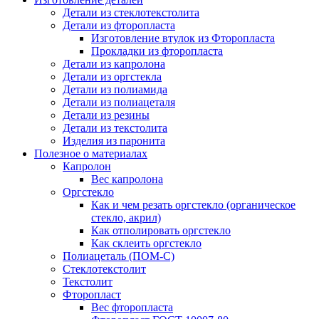
Детали из стеклотекстолита
Детали из фторопласта
Изготовление втулок из Фторопласта
Прокладки из фторопласта
Детали из капролона
Детали из оргстекла
Детали из полиамида
Детали из полиацеталя
Детали из резины
Детали из текстолита
Изделия из паронита
Полезное о материалах
Капролон
Вес капролона
Оргстекло
Как и чем резать оргстекло (органическое
стекло, акрил)
Как отполировать оргстекло
Как склеить оргстекло
Полиацеталь (ПОМ-С)
Стеклотекстолит
Текстолит
Фторопласт
Вес фторопласта