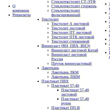
Стеклотекстолит СТ-ЭТФ
О
Стеклотекстолит стержень
компании
Стеклотекстолит
Реквизиты
фольгированный
Текстолит
Текстолит А листовой
Текстолит листовой
Текстолит ПТ листовой
Текстолит ПТК листовой
Текстолит стержневой
Винипласт (ВН, ПВХ, ВНЭ)
Винипласт листовой Китай
Винипласт листовой
Россия
Пруток винипластовый
Лакоткань
Лакоткань ЛКМ
Лакоткань ЛШМ
Пластикат ПВХ
Пластикат 57-40
Пластикат 57-40
листовой
Пластикат 57-40
рулон
Пластикат ПП-В