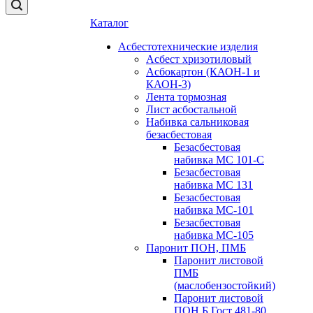
Каталог
Асбестотехнические изделия
Асбест хризотиловый
Асбокартон (КАОН-1 и
КАОН-3)
Лента тормозная
Лист асбостальной
Набивка сальниковая
безасбестовая
Безасбестовая
набивка МС 101-С
Безасбестовая
набивка МС 131
Безасбестовая
набивка МС-101
Безасбестовая
набивка МС-105
Паронит ПОН, ПМБ
Паронит листовой
ПМБ
(маслобензостойкий)
Паронит листовой
ПОН Б Гост 481-80