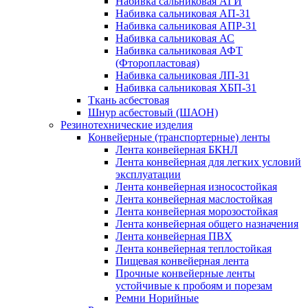
Набивка сальниковая АГИ
Набивка сальниковая АП-31
Набивка сальниковая АПР-31
Набивка сальниковая АС
Набивка сальниковая АФТ
(Фторопластовая)
Набивка сальниковая ЛП-31
Набивка сальниковая ХБП-31
Ткань асбестовая
Шнур асбестовый (ШАОН)
Резинотехнические изделия
Конвейерные (транспортерные) ленты
Лента конвейерная БКНЛ
Лента конвейерная для легких условий
эксплуатации
Лента конвейерная износостойкая
Лента конвейерная маслостойкая
Лента конвейерная морозостойкая
Лента конвейерная общего назначения
Лента конвейерная ПВХ
Лента конвейерная теплостойкая
Пищевая конвейерная лента
Прочные конвейерные ленты
устойчивые к пробоям и порезам
Ремни Норийные