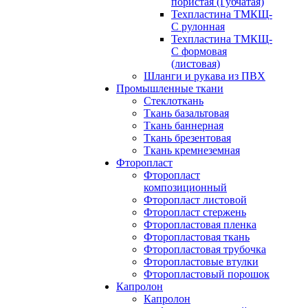
пористая (Губчатая)
Техпластина ТМКЩ-
С рулонная
Техпластина ТМКЩ-
С формовая
(листовая)
Шланги и рукава из ПВХ
Промышленные ткани
Стеклоткань
Ткань базальтовая
Ткань баннерная
Ткань брезентовая
Ткань кремнеземная
Фторопласт
Фторопласт
композиционный
Фторопласт листовой
Фторопласт стержень
Фторопластовая пленка
Фторопластовая ткань
Фторопластовая трубочка
Фторопластовые втулки
Фторопластовый порошок
Капролон
Капролон