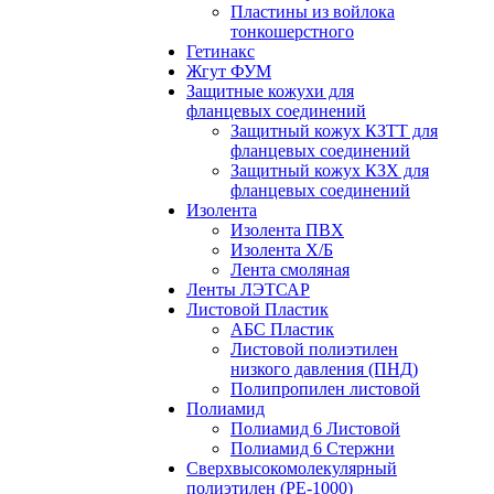
Пластины из войлока
тонкошерстного
Гетинакс
Жгут ФУМ
Защитные кожухи для
фланцевых соединений
Защитный кожух КЗТТ для
фланцевых соединений
Защитный кожух КЗХ для
фланцевых соединений
Изолента
Изолента ПВХ
Изолента Х/Б
Лента смоляная
Ленты ЛЭТСАР
Листовой Пластик
АБС Пластик
Листовой полиэтилен
низкого давления (ПНД)
Полипропилен листовой
Полиамид
Полиамид 6 Листовой
Полиамид 6 Стержни
Сверхвысокомолекулярный
полиэтилен (PE-1000)