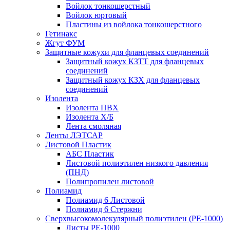
Войлок тонкошерстный
Войлок юртовый
Пластины из войлока тонкошерстного
Гетинакс
Жгут ФУМ
Защитные кожухи для фланцевых соединений
Защитный кожух КЗТТ для фланцевых
соединений
Защитный кожух КЗХ для фланцевых
соединений
Изолента
Изолента ПВХ
Изолента Х/Б
Лента смоляная
Ленты ЛЭТСАР
Листовой Пластик
АБС Пластик
Листовой полиэтилен низкого давления
(ПНД)
Полипропилен листовой
Полиамид
Полиамид 6 Листовой
Полиамид 6 Стержни
Сверхвысокомолекулярный полиэтилен (PE-1000)
Листы РЕ-1000