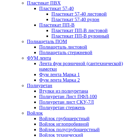
Пластикат ПВХ
Пластикат 57-40
Пластикат 57-40 листовой
Пластикат 57-40 рулон
Пластикат ПП-В
Пластикат ПП-В листовой
Пластикат ПП-В рулонный
Полиацеталь ПОМ
Полиацеталь листовой
Полиацеталь стержневой
ФУМ лента
Лента фум розничной (сантехнической)
намотки
Фум лента Марка 1
Фум лента Марка 2
Полиуретан
Втулки из полиуретана
Полиуретан Лист ПФЛ-100
Полиуретан лист СКУ-7Л
Полиуретан стержень
Войлок
Войлок грубошерстный
Войлок иглопробивной
Войлок полугрубошерстный
Войлок технический