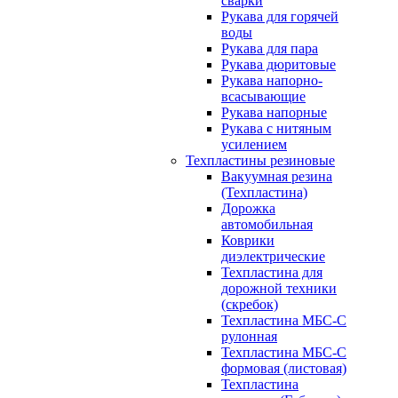
сварки
Рукава для горячей
воды
Рукава для пара
Рукава дюритовые
Рукава напорно-
всасывающие
Рукава напорные
Рукава с нитяным
усилением
Техпластины резиновые
Вакуумная резина
(Техпластина)
Дорожка
автомобильная
Коврики
диэлектрические
Техпластина для
дорожной техники
(скребок)
Техпластина МБС-С
рулонная
Техпластина МБС-С
формовая (листовая)
Техпластина