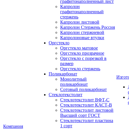
графитонаполненный лист
Капролон
графитонаполненный
стержень
Капролон листовой
Капролон Стержень Россия
Капролон стержневой
Капролоновые втулки
Оргстекло
Оргстекло матовое
Оргстекло прозрачное
Оргстекло с порезкой в
размер
Оргстекло стержень
Поликарбонат
Изгот
Монолитный
поликарбонат
Сотовый поликарбонат
Стеклотекстолит
Стеклотекстолит ВФТ-С
Стеклотекстолит КАСТ-В
Стеклотекстолит листовой
Высший сорт ГОСТ
Стеклотекстолит пластина
1 сорт
Компания