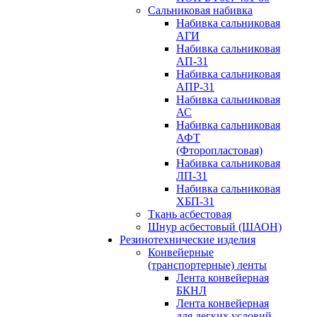
Сальниковая набивка
Набивка сальниковая
АГИ
Набивка сальниковая
АП-31
Набивка сальниковая
АПР-31
Набивка сальниковая
АС
Набивка сальниковая
АФТ
(Фторопластовая)
Набивка сальниковая
ЛП-31
Набивка сальниковая
ХБП-31
Ткань асбестовая
Шнур асбестовый (ШАОН)
Резинотехнические изделия
Конвейерные
(транспортерные) ленты
Лента конвейерная
БКНЛ
Лента конвейерная
для легких условий