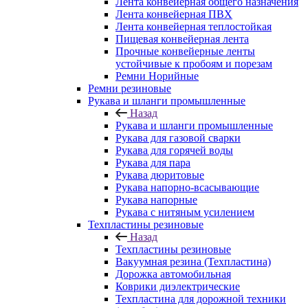
Лента конвейерная общего назначения
Лента конвейерная ПВХ
Лента конвейерная теплостойкая
Пищевая конвейерная лента
Прочные конвейерные ленты
устойчивые к пробоям и порезам
Ремни Норийные
Ремни резиновые
Рукава и шланги промышленные
Назад
Рукава и шланги промышленные
Рукава для газовой сварки
Рукава для горячей воды
Рукава для пара
Рукава дюритовые
Рукава напорно-всасывающие
Рукава напорные
Рукава с нитяным усилением
Техпластины резиновые
Назад
Техпластины резиновые
Вакуумная резина (Техпластина)
Дорожка автомобильная
Коврики диэлектрические
Техпластина для дорожной техники