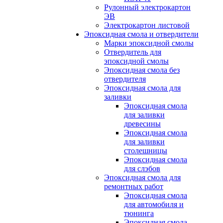
Рулонный электрокартон
ЭВ
Электрокартон листовой
Эпоксидная смола и отвердители
Марки эпоксидной смолы
Отвердитель для
эпоксидной смолы
Эпоксидная смола без
отвердителя
Эпоксидная смола для
заливки
Эпоксидная смола
для заливки
древесины
Эпоксидная смола
для заливки
столешницы
Эпоксидная смола
для слэбов
Эпоксидная смола для
ремонтных работ
Эпоксидная смола
для автомобиля и
тюнинга
Эпоксидная смола