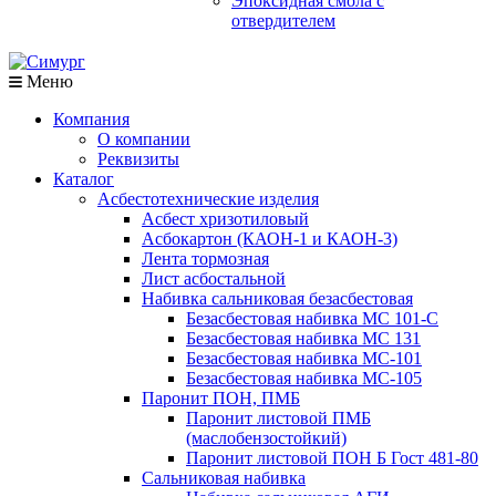
Эпоксидная смола с
отвердителем
Меню
Компания
О компании
Реквизиты
Каталог
Асбестотехнические изделия
Асбест хризотиловый
Асбокартон (КАОН-1 и КАОН-3)
Лента тормозная
Лист асбостальной
Набивка сальниковая безасбестовая
Безасбестовая набивка МС 101-С
Безасбестовая набивка МС 131
Безасбестовая набивка МС-101
Безасбестовая набивка МС-105
Паронит ПОН, ПМБ
Паронит листовой ПМБ
(маслобензостойкий)
Паронит листовой ПОН Б Гост 481-80
Сальниковая набивка