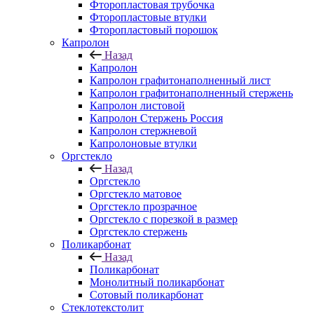
Фторопластовая трубочка
Фторопластовые втулки
Фторопластовый порошок
Капролон
Назад
Капролон
Капролон графитонаполненный лист
Капролон графитонаполненный стержень
Капролон листовой
Капролон Стержень Россия
Капролон стержневой
Капролоновые втулки
Оргстекло
Назад
Оргстекло
Оргстекло матовое
Оргстекло прозрачное
Оргстекло с порезкой в размер
Оргстекло стержень
Поликарбонат
Назад
Поликарбонат
Монолитный поликарбонат
Сотовый поликарбонат
Стеклотекстолит