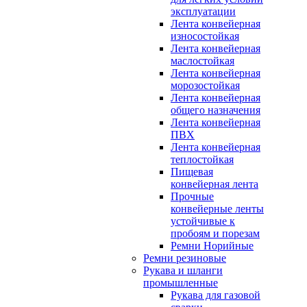
эксплуатации
Лента конвейерная
износостойкая
Лента конвейерная
маслостойкая
Лента конвейерная
морозостойкая
Лента конвейерная
общего назначения
Лента конвейерная
ПВХ
Лента конвейерная
теплостойкая
Пищевая
конвейерная лента
Прочные
конвейерные ленты
устойчивые к
пробоям и порезам
Ремни Норийные
Ремни резиновые
Рукава и шланги
промышленные
Рукава для газовой