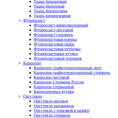
Ткань базальтовая
Ткань баннерная
Ткань брезентовая
Ткань кремнеземная
Фторопласт
Фторопласт композиционный
Фторопласт листовой
Фторопласт стержень
Фторопластовая пленка
Фторопластовая ткань
Фторопластовая трубочка
Фторопластовые втулки
Фторопластовый порошок
Капролон
Капролон графитонаполненный лист
Капролон графитонаполненный стержень
Капролон листовой
Капролон Стержень Россия
Капролон стержневой
Капролоновые втулки
Оргстекло
Оргстекло матовое
Оргстекло прозрачное
Оргстекло с порезкой в размер
Оргстекло стержень