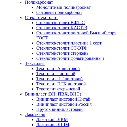
Поликарбонат
Монолитный поликарбонат
Сотовый поликарбонат
Стеклотекстолит
Стеклотекстолит ВФТ-С
Стеклотекстолит КАСТ-В
Стеклотекстолит листовой Высший сорт
ГОСТ
Стеклотекстолит пластина 1 сорт
Стеклотекстолит СТ-ЭТФ
Стеклотекстолит стержень
Стеклотекстолит фольгированный
Текстолит
Текстолит А листовой
Текстолит листовой
Текстолит ПТ листовой
Текстолит ПТК листовой
Текстолит стержневой
Винипласт (ВН, ПВХ, ВНЭ)
Винипласт листовой Китай
Винипласт листовой Россия
Пруток винипластовый
Лакоткань
Лакоткань ЛКМ
Лакоткань ЛШМ