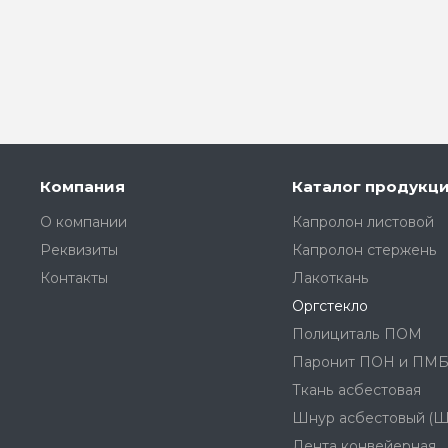
Компания
Каталог продукц
О компании
Капролон листовой
Реквизиты
Капролон стержень
Контакты
Лакоткань
Оргстекло
Полициталь ПОМ
Паронит ПОН и ПМ
Ткань асбестовая
Шнур асбестовый (
Лента конвейерная