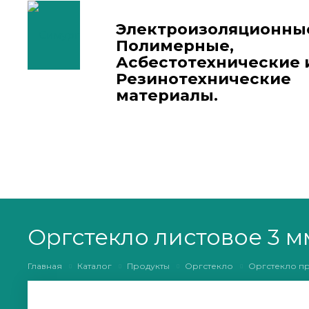
Электроизоляционны
Полимерные,
Асбестотехнические 
Резинотехнические
материалы.
Оргстекло листовое 3 м
Главная
Каталог
Продукты
Оргстекло
Оргстекло п