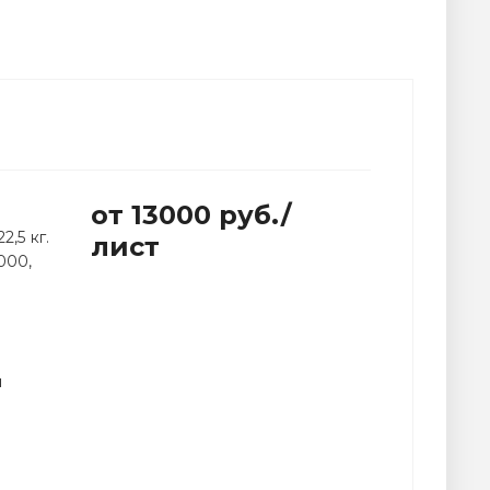
от 13000
руб.
/
2,5 кг.
лист
000,
й