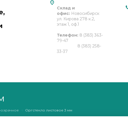
Склад и
е,
офис:
Новосибирск
ул. Кирова 278 к.2,
и
этаж 1, оф.1
Телефон:
8 (383) 363-
79-47
8 (383) 258-
33-37
Email:
gtp2013@bk.ru
м
розрачное
Оргстекло листовое 3 мм